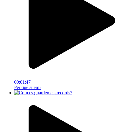
00:01:47
Per què suem?