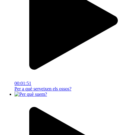
00:01:51
Per a què serveixen els ossos?