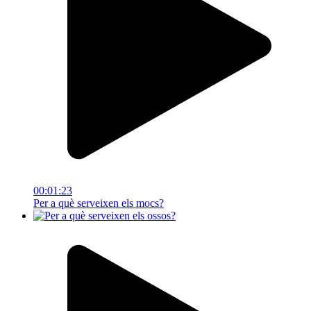
00:01:23
Per a què serveixen els mocs?