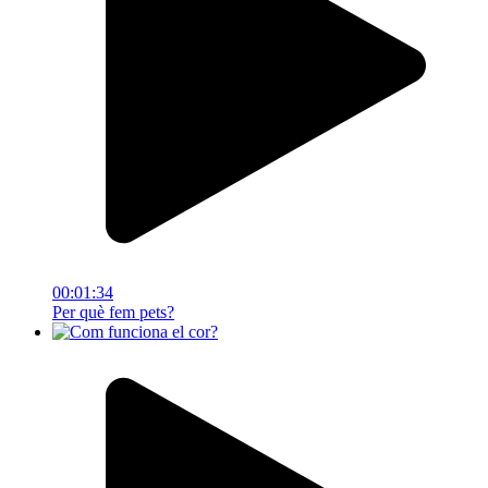
00:01:34
Per què fem pets?