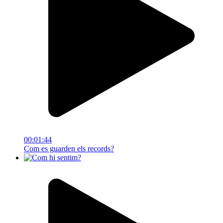
00:01:44
Com es guarden els records?