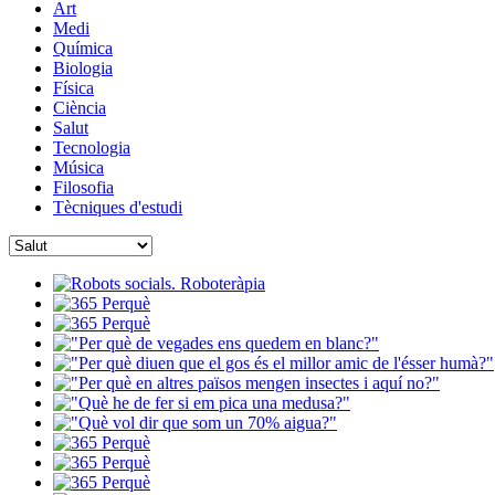
Art
Medi
Química
Biologia
Física
Ciència
Salut
Tecnologia
Música
Filosofia
Tècniques d'estudi