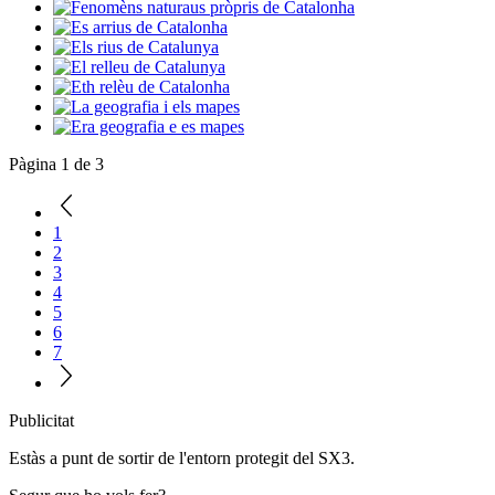
Pàgina 1 de 3
1
2
3
4
5
6
7
Publicitat
Estàs a punt de sortir de l'entorn protegit del SX3.