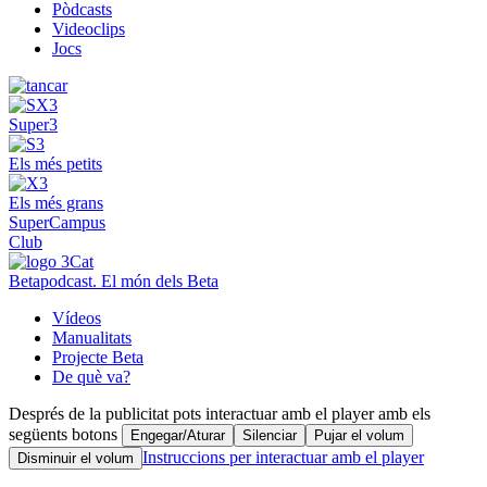
Pòdcasts
Videoclips
Jocs
Super3
Els més petits
Els més grans
SuperCampus
Club
Betapodcast. El món dels Beta
Vídeos
Manualitats
Projecte Beta
De què va?
Després de la publicitat pots interactuar amb el player amb els
següents botons
Engegar/Aturar
Silenciar
Pujar el volum
Instruccions per interactuar amb el player
Disminuir el volum