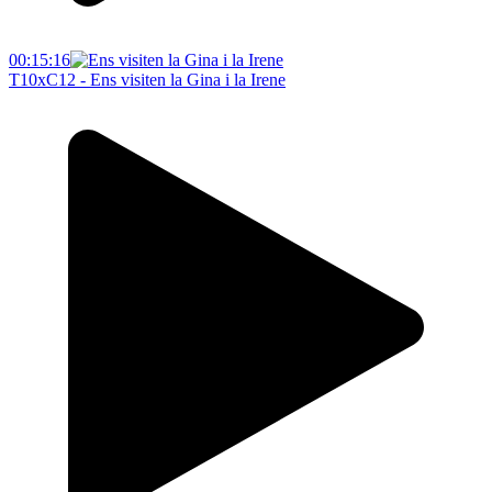
00:15:16
T10xC12 - Ens visiten la Gina i la Irene