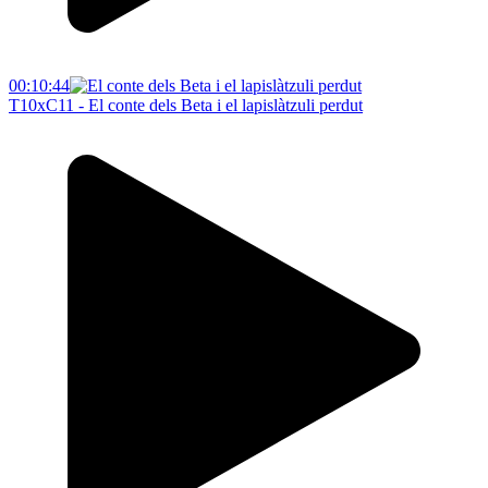
00:10:44
T10xC11 - El conte dels Beta i el lapislàtzuli perdut