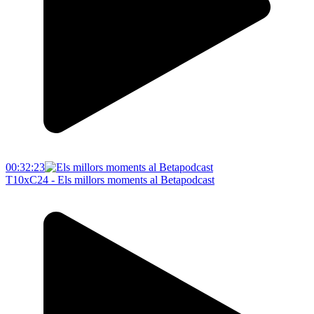
00:32:23
T10xC24 - Els millors moments al Betapodcast