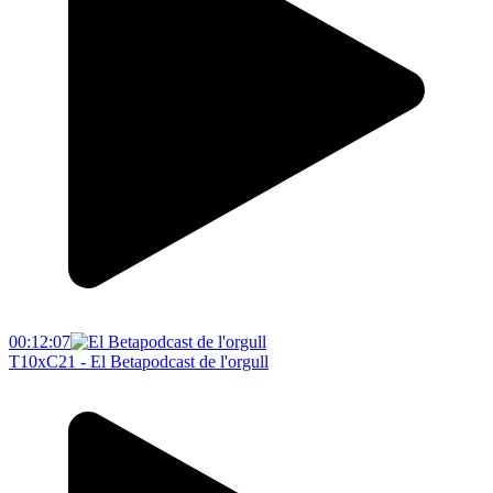
00:12:07
T10xC21 - El Betapodcast de l'orgull