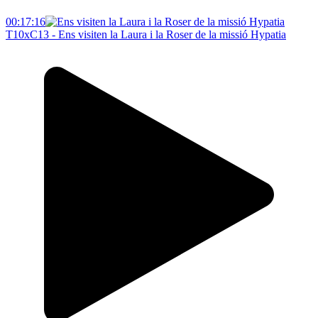
00:17:16
T10xC13 - Ens visiten la Laura i la Roser de la missió Hypatia