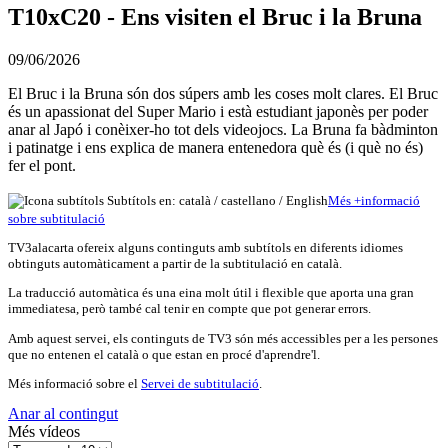
T10xC20 - Ens visiten el Bruc i la Bruna
09/06/2026
El Bruc i la Bruna són dos súpers amb les coses molt clares. El Bruc
és un apassionat del Super Mario i està estudiant japonès per poder
anar al Japó i conèixer-ho tot dels videojocs. La Bruna fa bàdminton
i patinatge i ens explica de manera entenedora què és (i què no és)
fer el pont.
Subtítols en: català /
castellano
/
English
Més
+
info
rmació
sobre subtitulació
TV3alacarta ofereix alguns continguts amb subtítols en diferents idiomes
obtinguts automàticament a partir de la subtitulació en català.
La traducció automàtica és una eina molt útil i flexible que aporta una gran
immediatesa, però també cal tenir en compte que pot generar errors.
Amb aquest servei, els continguts de TV3 són més accessibles per a les persones
que no entenen el català o que estan en procé d'aprendre'l.
Més informació sobre el
Servei de subtitulació
.
Anar al contingut
Més vídeos