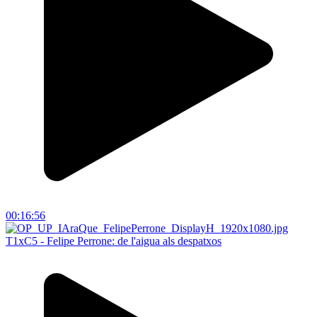
00:16:56
T1xC5 - Felipe Perrone: de l'aigua als despatxos