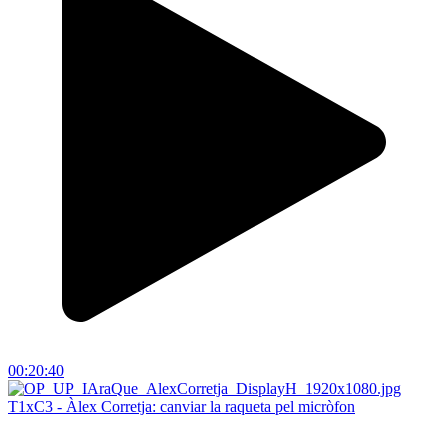
00:20:40
T1xC3 - Àlex Corretja: canviar la raqueta pel micròfon