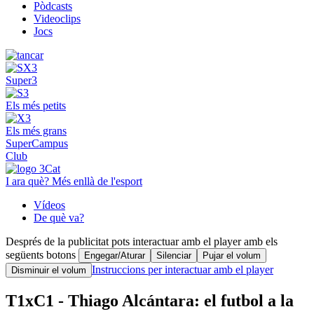
Pòdcasts
Videoclips
Jocs
Super3
Els més petits
Els més grans
SuperCampus
Club
I ara què? Més enllà de l'esport
Vídeos
De què va?
Després de la publicitat pots interactuar amb el player amb els
següents botons
Engegar/Aturar
Silenciar
Pujar el volum
Instruccions per interactuar amb el player
Disminuir el volum
T1xC1 - Thiago Alcántara: el futbol a la