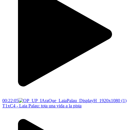
00:22:05
T1xC4 - Laia Palau: tota una vida a la pista