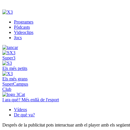
Programes
Pòdcasts
Videoclips
Jocs
Super3
Els més petits
Els més grans
SuperCampus
Club
I ara què? Més enllà de l'esport
Vídeos
De què va?
Després de la publicitat pots interactuar amb el player amb els següen