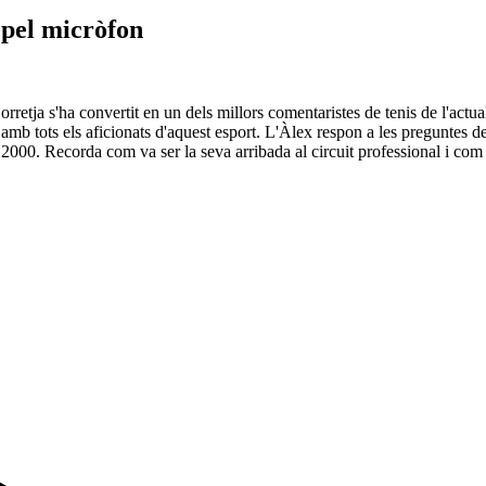
 pel micròfon
retja s'ha convertit en un dels millors comentaristes de tenis de l'actuali
r amb tots els aficionats d'aquest esport. L'Àlex respon a les preguntes 
ls 2000. Recorda com va ser la seva arribada al circuit professional i co