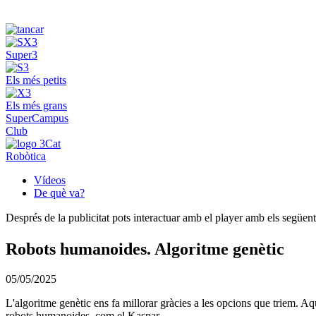
Super3
Els més petits
Els més grans
SuperCampus
Club
Robòtica
Vídeos
De què va?
Després de la publicitat pots interactuar amb el player amb els següen
Robots humanoides. Algoritme genètic
05/05/2025
L'algoritme genètic ens fa millorar gràcies a les opcions que triem. 
robots humanoides, com el Kaspar.