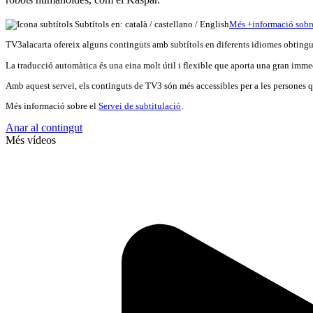
Subtítols en: català /
castellano
/
English
Més
+
info
rmació sobr
TV3alacarta ofereix alguns continguts amb subtítols en diferents idiomes obtingut
La traducció automàtica és una eina molt útil i flexible que aporta una gran immed
Amb aquest servei, els continguts de TV3 són més accessibles per a les persones qu
Més informació sobre el
Servei de subtitulació
.
Anar al contingut
Més vídeos