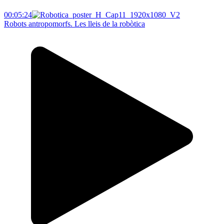
00:05:24
Robots antropomorfs. Les lleis de la robòtica