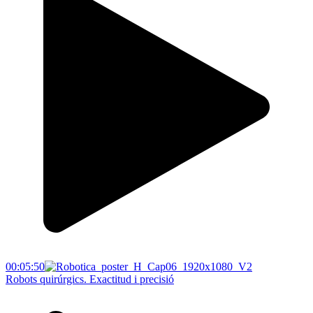
00:05:50
Robots quirúrgics. Exactitud i precisió