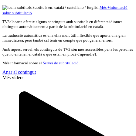
Subtítols en: català /
castellano
/
English
Més
+
info
rmació
sobre subtitulació
TV3alacarta ofereix alguns continguts amb subtítols en diferents idiomes
obtinguts automàticament a partir de la subtitulació en català.
La traducció automàtica és una eina molt útil i flexible que aporta una gran
immediatesa, però també cal tenir en compte que pot generar errors.
Amb aquest servei, els continguts de TV3 són més accessibles per a les persones
que no entenen el català o que estan en procé d'aprendre'l.
Més informació sobre el
Servei de subtitulació
.
Anar al contingut
Més vídeos