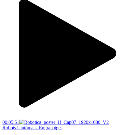
00:05:51
Robots i autòmats. Engranatges