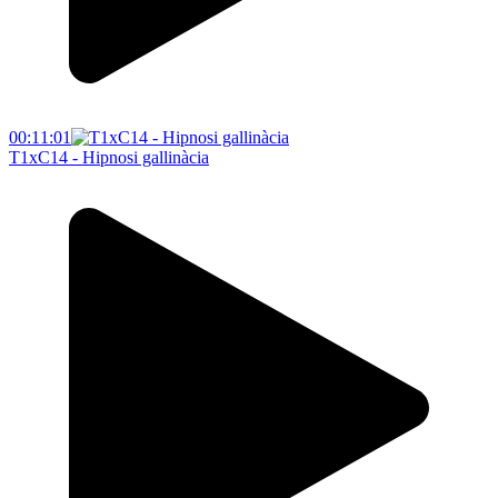
00:11:01
T1xC14 - Hipnosi gallinàcia