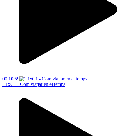
00:10:59
T1xC1 - Com viatjar en el temps