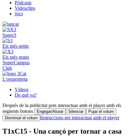
Pòdcasts
Videoclips
Jocs
Super3
Els més petits
Els més grans
SuperCampus
Club
L'orquestreta
Vídeos
De què va?
Després de la publicitat pots interactuar amb el player amb els
següents botons
Engegar/Aturar
Silenciar
Pujar el volum
Instruccions per interactuar amb el player
Disminuir el volum
T1xC15 - Una cançó per tornar a casa