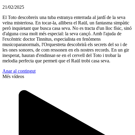
21/02/2025
El Toto descobreix una tuba estranya enterrada al jardí de la seva
veïna misteriosa. En tocar-la, allibera el Raül, un fantasma simpàtic
però inquietant que busca casa seva. No es tracta d'un lloc físic, sinó
d'alguna cosa molt més especial: la seva cançó. Amb l'ajuda de
l'excèntric doctor Tinnitus, especialista en fenòmens
musicoparanormals, l'Orquestreta descobrirà els secrets del so i de
les ones sonores, de com ressonen en els nostres records. En un gir
inesperat, hauran d'endinsar-se en el cervell del Toto i trobar la
melodia perfecta que permeti que el Raül trobi casa seva.
Anar al contingut
Més vídeos