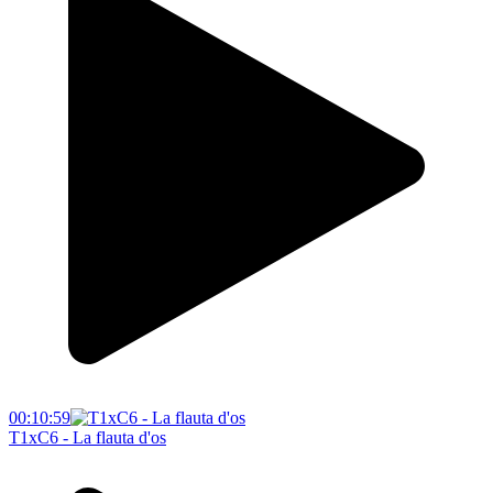
00:10:59
T1xC6 - La flauta d'os