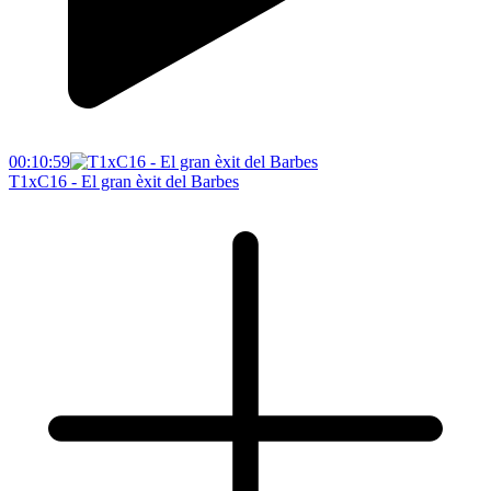
00:10:59
T1xC16 - El gran èxit del Barbes