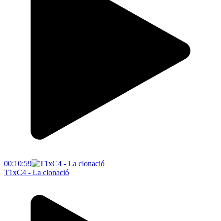
00:10:59
T1xC4 - La clonació