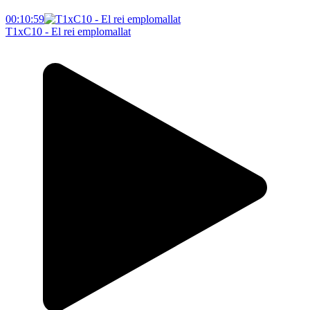
00:10:59
T1xC10 - El rei emplomallat