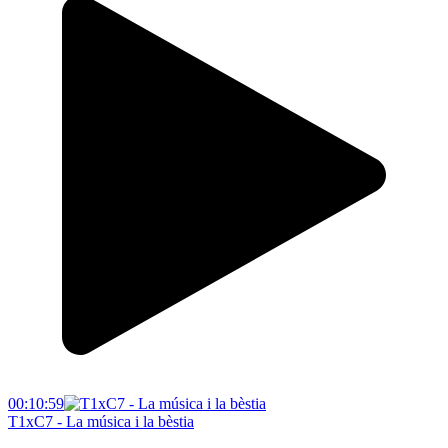
00:10:59
T1xC7 - La música i la bèstia