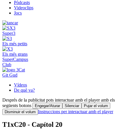
Pòdcasts
Videoclips
Jocs
Super3
Els més petits
Els més grans
SuperCampus
Club
Git Gud
Vídeos
De què va?
Després de la publicitat pots interactuar amb el player amb els
següents botons
Engegar/Aturar
Silenciar
Pujar el volum
Instruccions per interactuar amb el player
Disminuir el volum
T1xC20 - Capítol 20