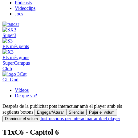
Pòdcasts
Videoclips
Jocs
Super3
Els més petits
Els més grans
SuperCampus
Club
Git Gud
Vídeos
De què va?
Després de la publicitat pots interactuar amb el player amb els
següents botons
Engegar/Aturar
Silenciar
Pujar el volum
Instruccions per interactuar amb el player
Disminuir el volum
T1xC6 - Capítol 6