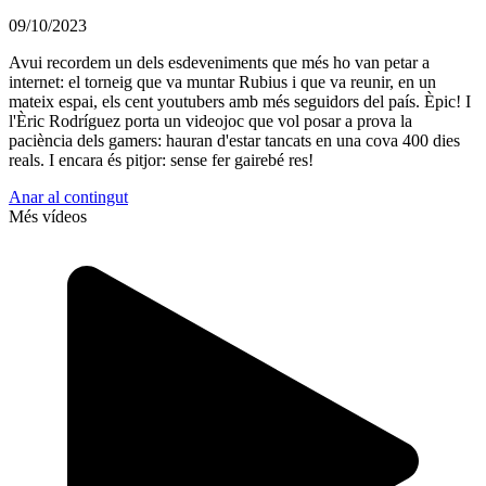
09/10/2023
Avui recordem un dels esdeveniments que més ho van petar a
internet: el torneig que va muntar Rubius i que va reunir, en un
mateix espai, els cent youtubers amb més seguidors del país. Èpic! I
l'Èric Rodríguez porta un videojoc que vol posar a prova la
paciència dels gamers: hauran d'estar tancats en una cova 400 dies
reals. I encara és pitjor: sense fer gairebé res!
Anar al contingut
Més vídeos