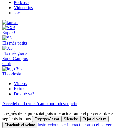
Pòdcasts
Videoclips
Jocs
Super3
Els més petits
Els més grans
SuperCampus
Club
Theodosia
Vídeos
Extres
De què va?
Accedeix a la versió amb audiodescripció
Després de la publicitat pots interactuar amb el player amb els
següents botons
Engegar/Aturar
Silenciar
Pujar el volum
Instruccions per interactuar amb el player
Disminuir el volum