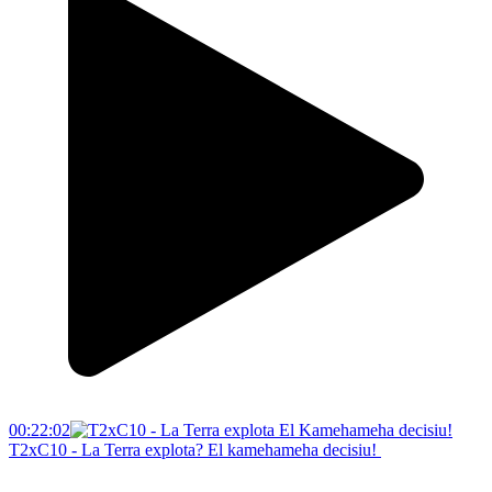
00:22:02
T2xC10 - La Terra explota? El kamehameha decisiu!