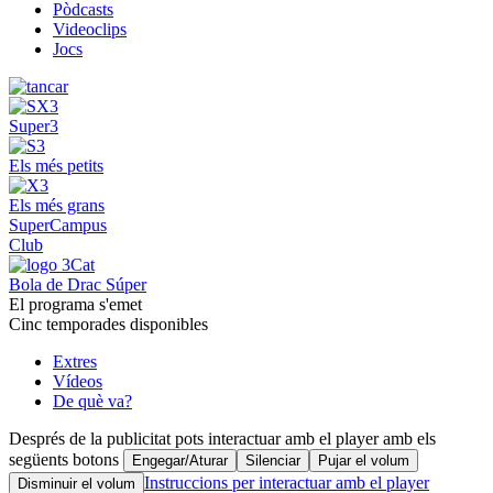
Pòdcasts
Videoclips
Jocs
Super3
Els més petits
Els més grans
SuperCampus
Club
Bola de Drac Súper
El programa s'emet
Cinc temporades disponibles
Extres
Vídeos
De què va?
Després de la publicitat pots interactuar amb el player amb els
següents botons
Engegar/Aturar
Silenciar
Pujar el volum
Instruccions per interactuar amb el player
Disminuir el volum