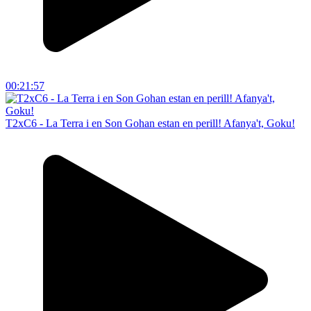
00:21:57
T2xC6 - La Terra i en Son Gohan estan en perill! Afanya't, Goku!