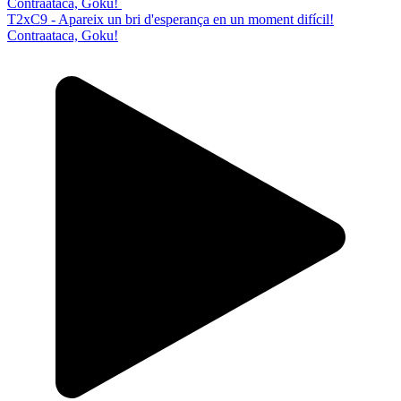
T2xC9 - Apareix un bri d'esperança en un moment difícil!
Contraataca, Goku!