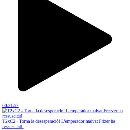
00:21:57
T2xC2 - Torna la desesperació! L'emperador malvat Frízer ha
ressuscitat!