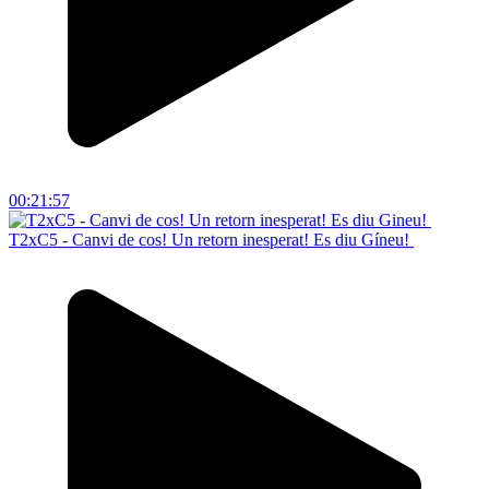
00:21:57
T2xC5 - Canvi de cos! Un retorn inesperat! Es diu Gíneu!