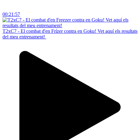
00:21:57
T2xC7 - El combat d'en Frízer contra en Goku! Vet aquí els resultats
del meu entrenament!