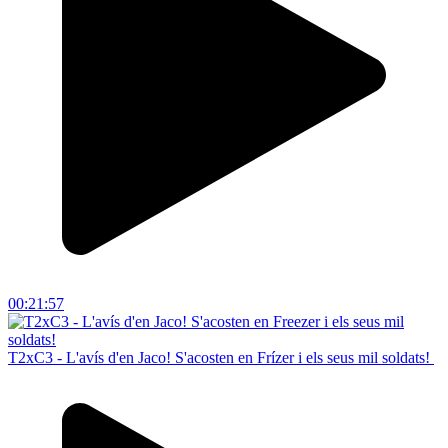
00:21:57
T2xC3 - L'avís d'en Jaco! S'acosten en Frízer i els seus mil soldats!