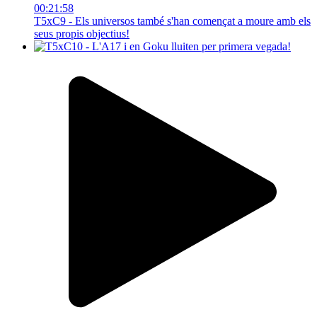
00:21:58
T5xC9 - Els universos també s'han començat a moure amb els
seus propis objectius!