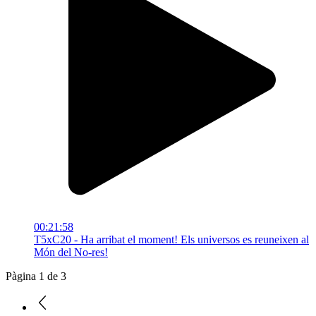
00:21:58
T5xC20 - Ha arribat el moment! Els universos es reuneixen al
Món del No-res!
Pàgina 1 de 3