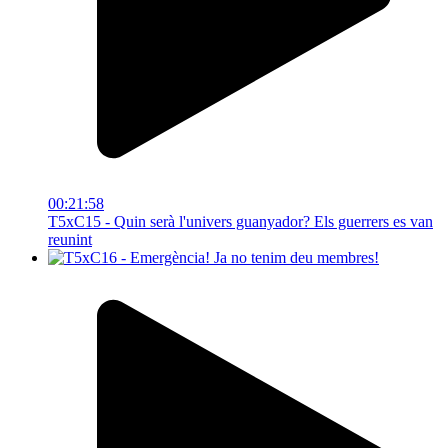
00:21:58
T5xC15 - Quin serà l'univers guanyador? Els guerrers es van
reunint