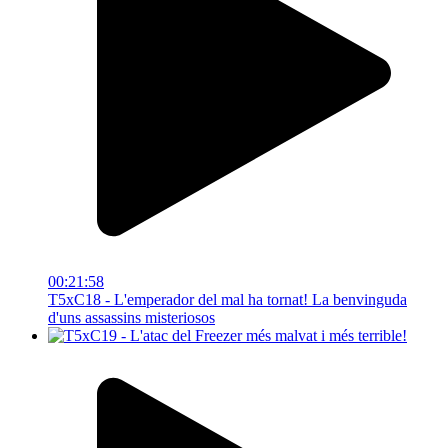
00:21:58
T5xC18 - L'emperador del mal ha tornat! La benvinguda
d'uns assassins misteriosos