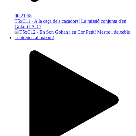
00:21:58
T5xC11 - A la caça dels caçadors! La missió conjunta d'en
Goku i l'A-17