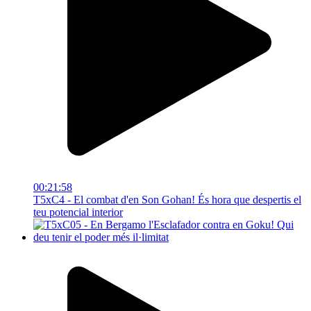
00:21:58
T5xC4 - El combat d'en Son Gohan! És hora que despertis el
teu potencial interior