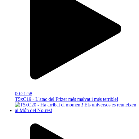
00:21:58
T5xC19 - L'atac del Frízer més malvat i més terrible!