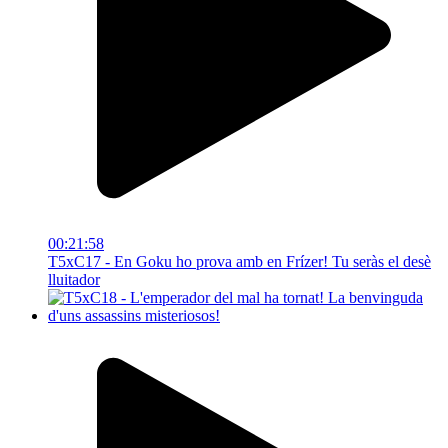
00:21:58
T5xC17 - En Goku ho prova amb en Frízer! Tu seràs el desè
lluitador