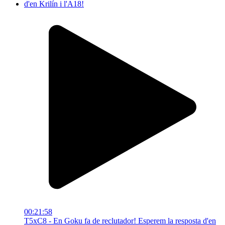
00:21:58
T5xC8 - En Goku fa de reclutador! Esperem la resposta d'en