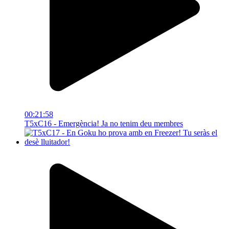
00:21:58
T5xC16 - Emergència! Ja no tenim deu membres