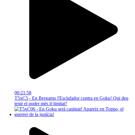
00:21:58
T5xC5 - En Bergamo l'Esclafador contra en Goku! Qui deu
tenir el poder més il·limitat?