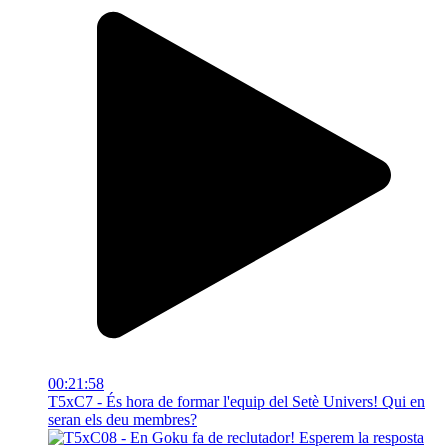
00:21:58
T5xC7 - És hora de formar l'equip del Setè Univers! Qui en
seran els deu membres?