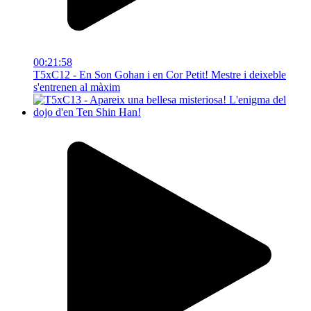
00:21:58
T5xC12 - En Son Gohan i en Cor Petit! Mestre i deixeble
s'entrenen al màxim