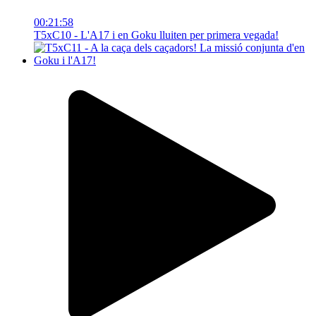
00:21:58
T5xC10 - L'A17 i en Goku lluiten per primera vegada!