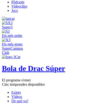
Pòdcasts
Videoclips
Jocs
Super3
Els més petits
Els més grans
SuperCampus
Club
Bola de Drac Súper
El programa s'emet
Cinc temporades disponibles
Extres
Vídeos
De què va?