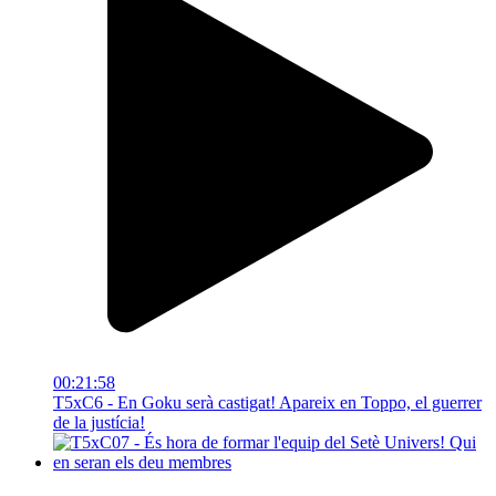
00:21:58
T5xC6 - En Goku serà castigat! Apareix en Toppo, el guerrer
de la justícia!