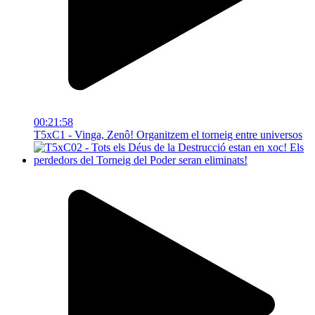
00:21:58
T5xC1 - Vinga, Zenô! Organitzem el torneig entre universos