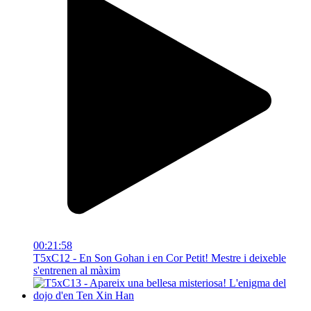
00:21:58
T5xC12 - En Son Gohan i en Cor Petit! Mestre i deixeble
s'entrenen al màxim