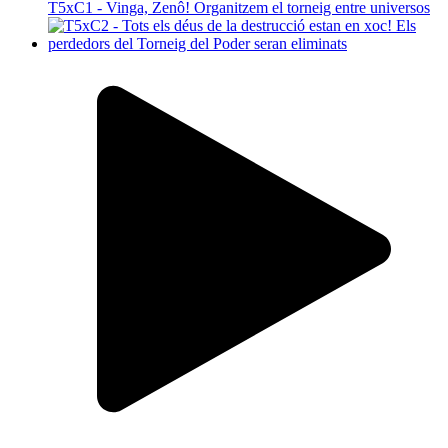
T5xC1 - Vinga, Zenô! Organitzem el torneig entre universos