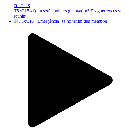
00:21:58
T5xC15 - Quin serà l'univers guanyador? Els guerrers es van
reunint