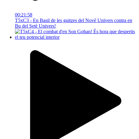
00:21:58
T5xC3 - En Basil de les guitzes del Novè Univers contra en
Bu del Setè Univers!