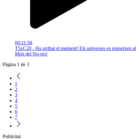
00:21:58
T5xC20 - Ha arribat el moment! Els universos es reuneixen al
Món del No-res!
Pàgina 1 de 3
1
2
3
4
5
6
7
Publicitat