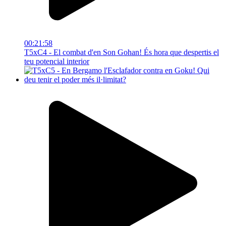
00:21:58
T5xC4 - El combat d'en Son Gohan! És hora que despertis el
teu potencial interior