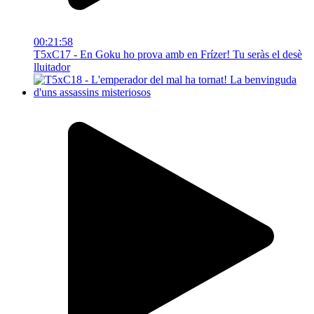
00:21:58
T5xC17 - En Goku ho prova amb en Frízer! Tu seràs el desè
lluitador