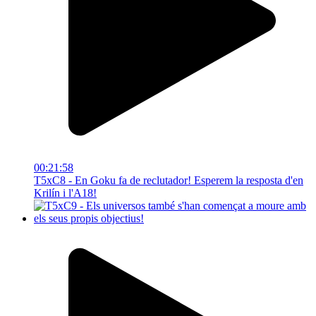
00:21:58
T5xC8 - En Goku fa de reclutador! Esperem la resposta d'en
Krilín i l'A18!