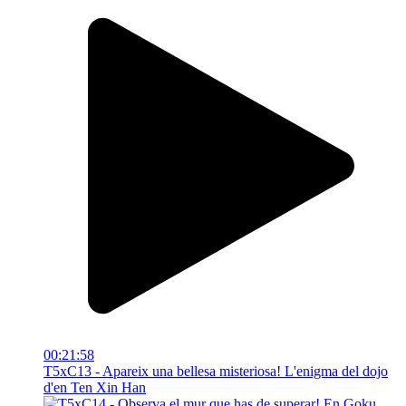
00:21:58
T5xC13 - Apareix una bellesa misteriosa! L'enigma del dojo
d'en Ten Xin Han