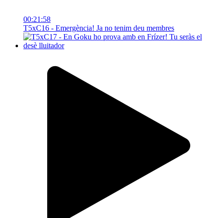
00:21:58
T5xC16 - Emergència! Ja no tenim deu membres