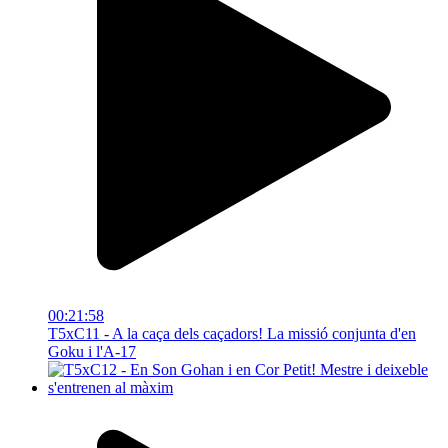
00:21:58
T5xC11 - A la caça dels caçadors! La missió conjunta d'en
Goku i l'A-17