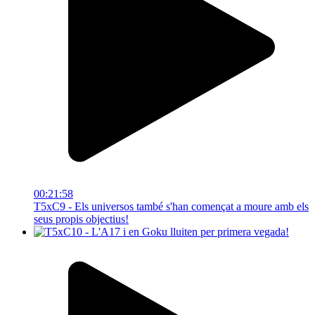
00:21:58
T5xC9 - Els universos també s'han començat a moure amb els
seus propis objectius!