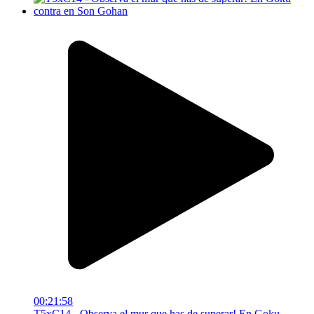
00:21:58
T5xC14 - Observa el mur que has de superar! En Goku