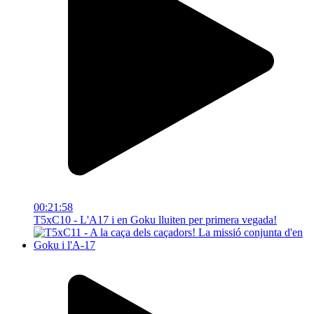
00:21:58
T5xC10 - L'A17 i en Goku lluiten per primera vegada!