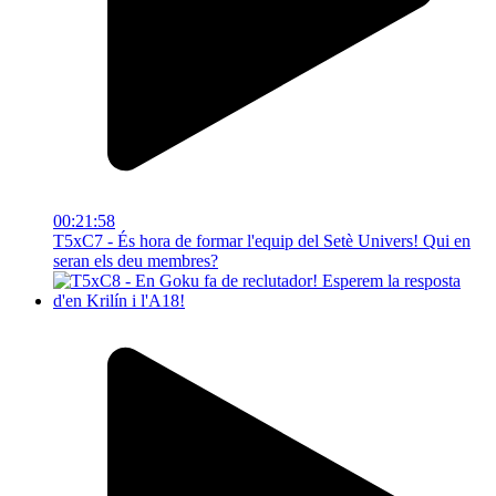
00:21:58
T5xC7 - És hora de formar l'equip del Setè Univers! Qui en
seran els deu membres?