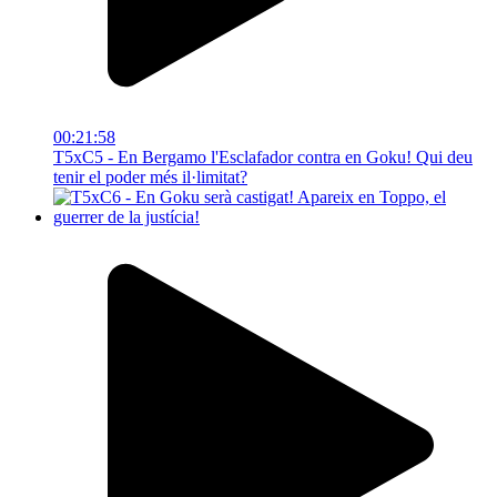
00:21:58
T5xC5 - En Bergamo l'Esclafador contra en Goku! Qui deu
tenir el poder més il·limitat?