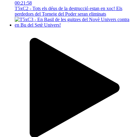
00:21:58
T5xC2 - Tots els déus de la destrucció estan en xoc! Els
perdedors del Torneig del Poder seran eliminats