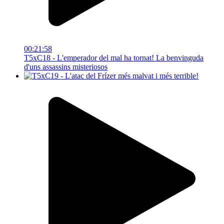
00:21:58
T5xC18 - L'emperador del mal ha tornat! La benvinguda
d'uns assassins misteriosos