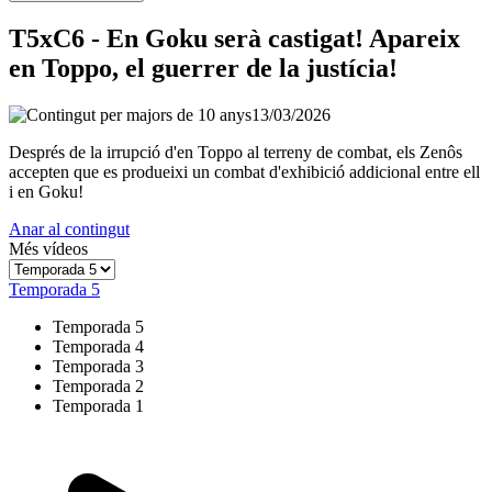
T5xC6 - En Goku serà castigat! Apareix
en Toppo, el guerrer de la justícia!
13/03/2026
Després de la irrupció d'en Toppo al terreny de combat, els Zenôs
accepten que es produeixi un combat d'exhibició addicional entre ell
i en Goku!
Anar al contingut
Més vídeos
Temporada 5
Temporada 5
Temporada 4
Temporada 3
Temporada 2
Temporada 1