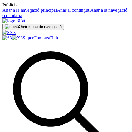
Publicitat
Anar a la navegació principal
Anar al contingut
Anar a la navegació
secundària
Obrir menu de navegació
SuperCampus
Club