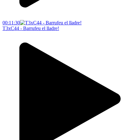
00:11:30
T3xC44 - Barrufeu el lladre!