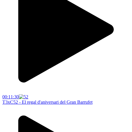
00:11:30
T3xC52 - El regal d'aniversari del Gran Barrufet