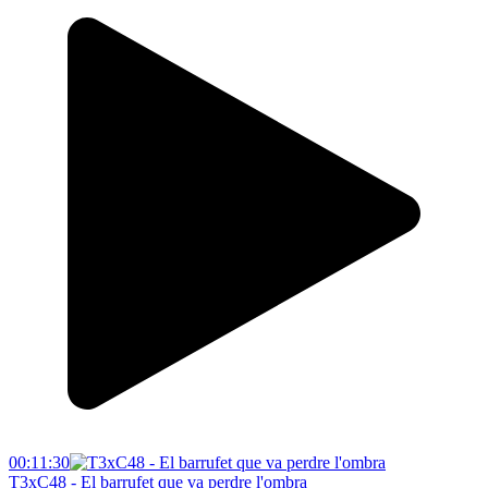
00:11:30
T3xC48 - El barrufet que va perdre l'ombra