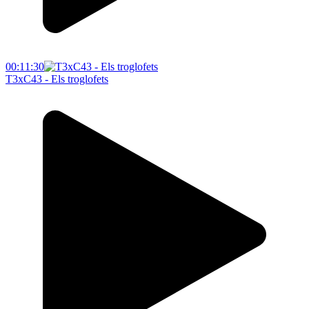
00:11:30
T3xC43 - Els troglofets