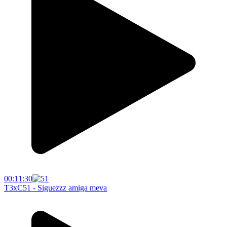
00:11:30
T3xC51 - Siguezzz amiga meva