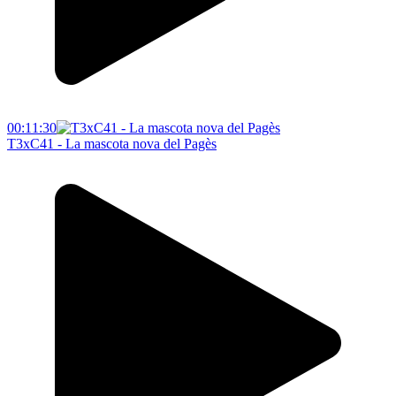
00:11:30
T3xC41 - La mascota nova del Pagès