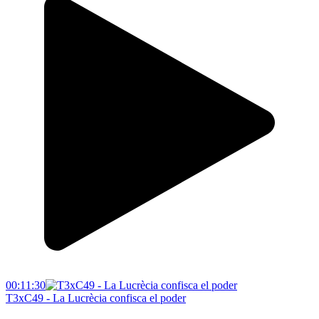
00:11:30
T3xC49 - La Lucrècia confisca el poder