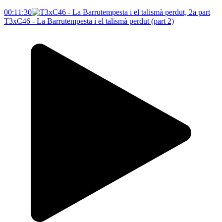
00:11:30
T3xC46 - La Barrutempesta i el talismà perdut (part 2)