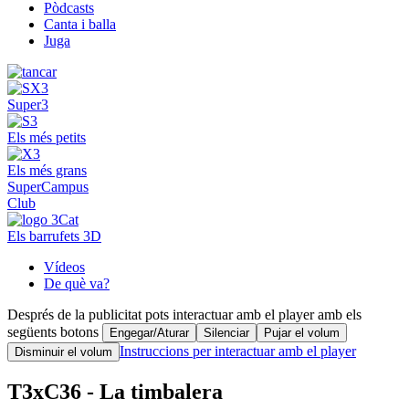
Pòdcasts
Canta i balla
Juga
Super3
Els més petits
Els més grans
SuperCampus
Club
Els barrufets 3D
Vídeos
De què va?
Després de la publicitat pots interactuar amb el player amb els
següents botons
Engegar/Aturar
Silenciar
Pujar el volum
Instruccions per interactuar amb el player
Disminuir el volum
T3xC36 - La timbalera