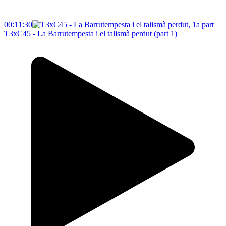
00:11:30
T3xC45 - La Barrutempesta i el talismà perdut (part 1)