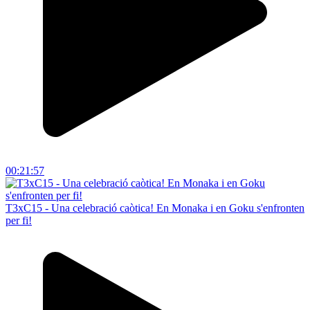
00:21:57
T3xC15 - Una celebració caòtica! En Monaka i en Goku s'enfronten
per fi!