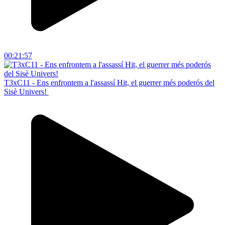
00:21:57
T3xC11 - Ens enfrontem a l'assassí Hit, el guerrer més poderós del
Sisè Univers!