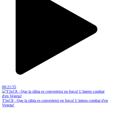
00:21:55
T3xC8 - Que la ràbia es converteixi en força! L'intens combat d'en
Vegeta!