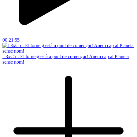
00:21:55
T3xC5 - El torneig està a punt de començar! Anem cap al Planeta
sense nom!