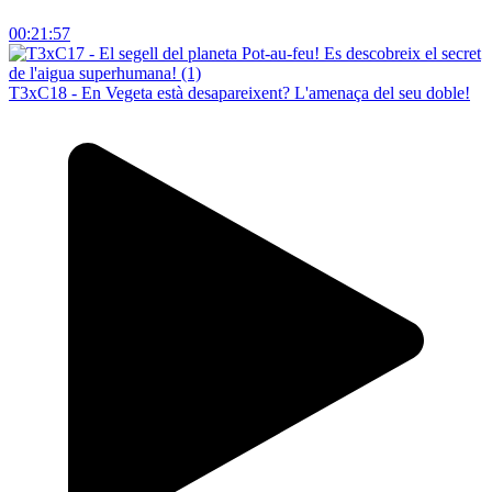
00:21:57
T3xC18 - En Vegeta està desapareixent? L'amenaça del seu doble!