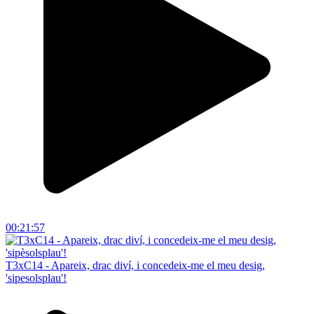
00:21:57
T3xC14 - Apareix, drac diví, i concedeix-me el meu desig,
'sipesolsplau'!