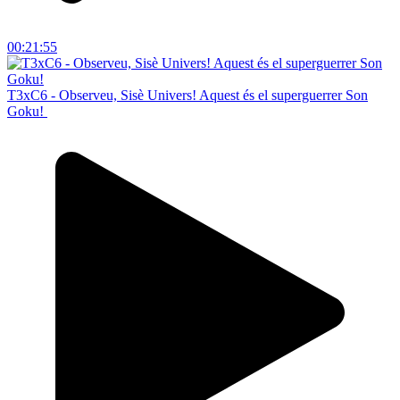
00:21:55
T3xC6 - Observeu, Sisè Univers! Aquest és el superguerrer Son
Goku!