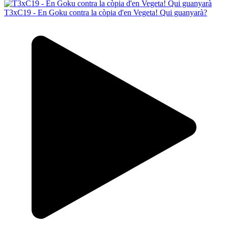
T3xC19 - En Goku contra la còpia d'en Vegeta! Qui guanyarà?