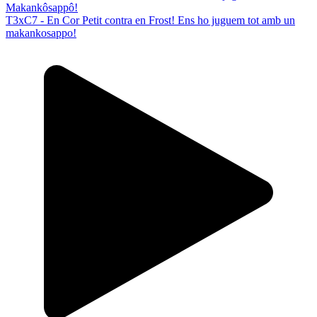
T3xC7 - En Cor Petit contra en Frost! Ens ho juguem tot amb un
makankosappo!