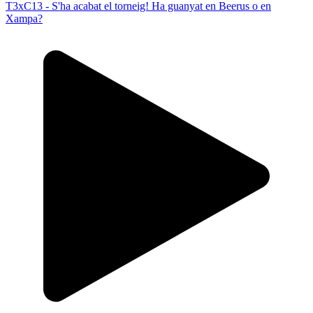
T3xC13 - S'ha acabat el torneig! Ha guanyat en Beerus o en
Xampa?