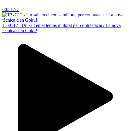
00:21:57
T3xC12 - Un salt en el temps millorat per contraatacar? La nova
tècnica d'en Goku!