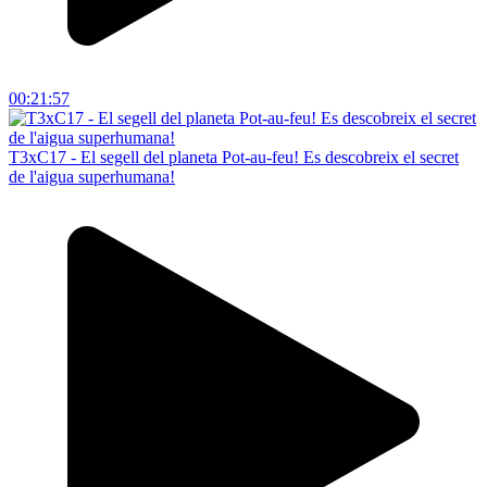
00:21:57
T3xC17 - El segell del planeta Pot-au-feu! Es descobreix el secret
de l'aigua superhumana!