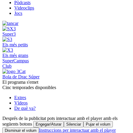
Pòdcasts
Videoclips
Jocs
Super3
Els més petits
Els més grans
SuperCampus
Club
Bola de Drac Súper
El programa s'emet
Cinc temporades disponibles
Extres
Vídeos
De què va?
Després de la publicitat pots interactuar amb el player amb els
següents botons
Engegar/Aturar
Silenciar
Pujar el volum
Instruccions per interactuar amb el player
Disminuir el volum