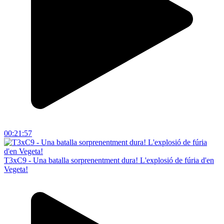
00:21:57
T3xC9 - Una batalla sorprenentment dura! L'explosió de fúria d'en
Vegeta!