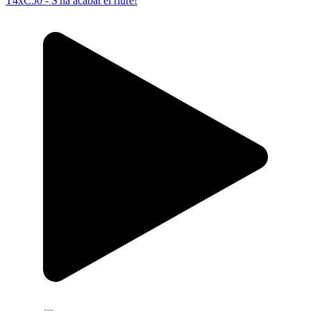
T4xC50 - S'ha acabat el riure!