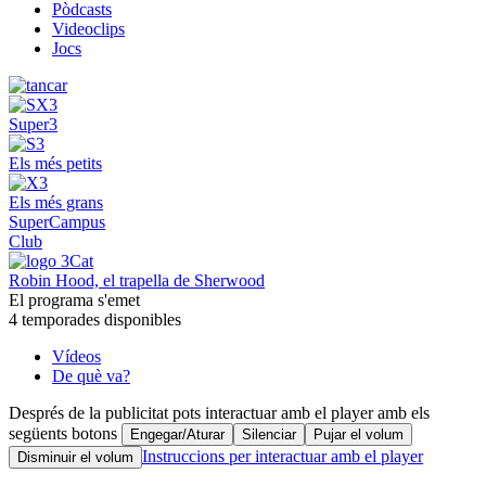
Pòdcasts
Videoclips
Jocs
Super3
Els més petits
Els més grans
SuperCampus
Club
Robin Hood, el trapella de Sherwood
El programa s'emet
4 temporades disponibles
Vídeos
De què va?
Després de la publicitat pots interactuar amb el player amb els
següents botons
Engegar/Aturar
Silenciar
Pujar el volum
Instruccions per interactuar amb el player
Disminuir el volum