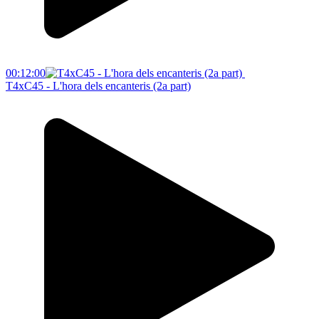
00:12:00
T4xC45 - L'hora dels encanteris (2a part)