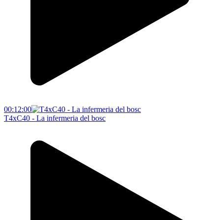
00:12:00
T4xC40 - La infermeria del bosc