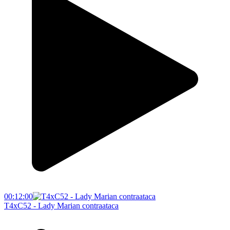
00:12:00
T4xC52 - Lady Marian contraataca