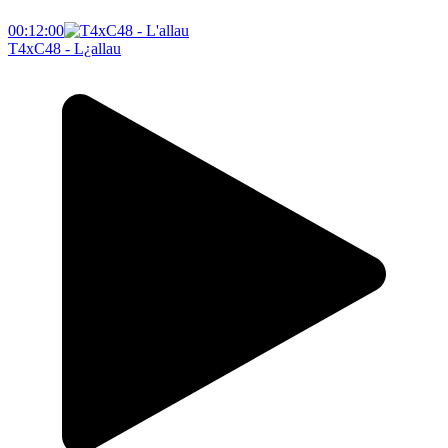
00:12:00
T4xC48 - L¿allau