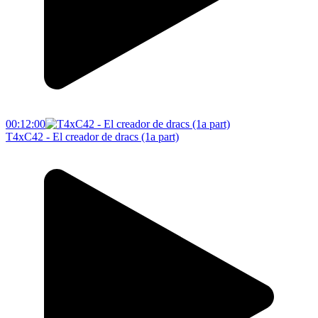
00:12:00
T4xC42 - El creador de dracs (1a part)