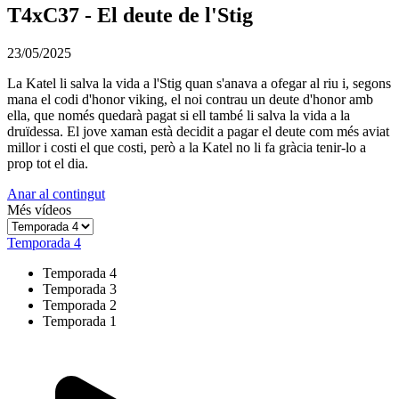
T4xC37 - El deute de l'Stig
23/05/2025
La Katel li salva la vida a l'Stig quan s'anava a ofegar al riu i, segons
mana el codi d'honor viking, el noi contrau un deute d'honor amb
ella, que només quedarà pagat si ell també li salva la vida a la
druïdessa. El jove xaman està decidit a pagar el deute com més aviat
millor i costi el que costi, però a la Katel no li fa gràcia tenir-lo a
prop tot el dia.
Anar al contingut
Més vídeos
Temporada 4
Temporada 4
Temporada 3
Temporada 2
Temporada 1