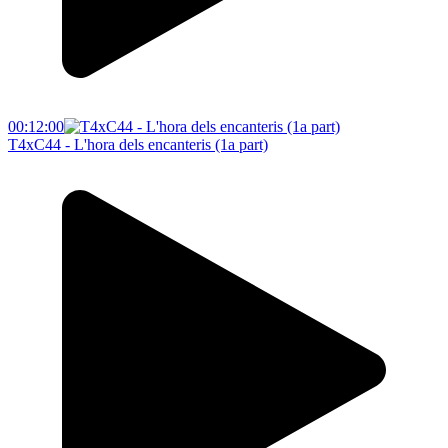
00:12:00
T4xC44 - L'hora dels encanteris (1a part)