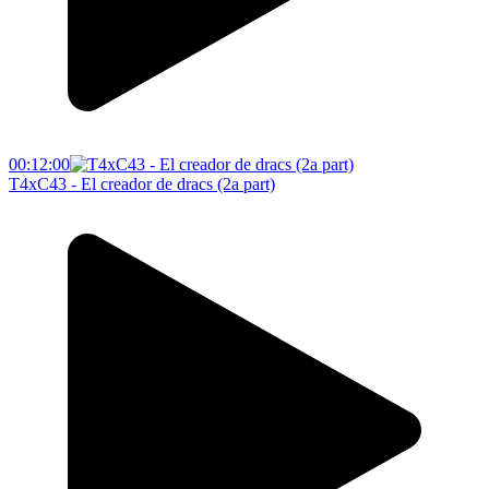
00:12:00
T4xC43 - El creador de dracs (2a part)