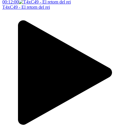
00:12:00
T4xC49 - El retorn del rei