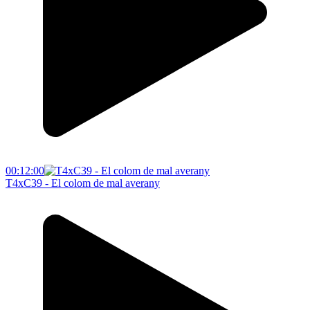
00:12:00
T4xC39 - El colom de mal averany