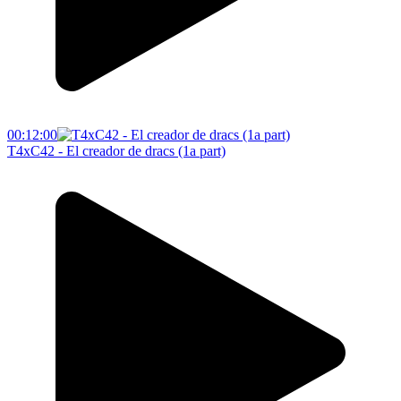
00:12:00
T4xC42 - El creador de dracs (1a part)