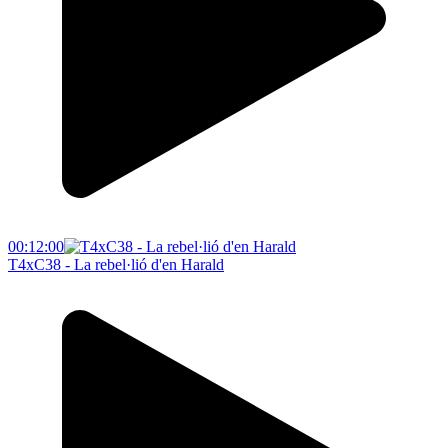
00:12:00
T4xC38 - La rebel·lió d'en Harald