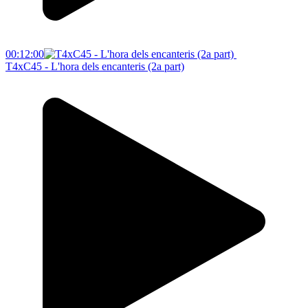
00:12:00
T4xC45 - L'hora dels encanteris (2a part)