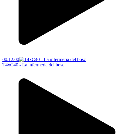
00:12:00
T4xC40 - La infermeria del bosc