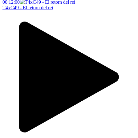
00:12:00
T4xC49 - El retorn del rei