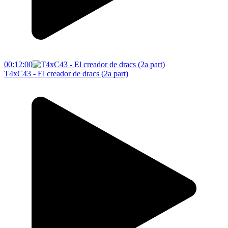
00:12:00
T4xC43 - El creador de dracs (2a part)