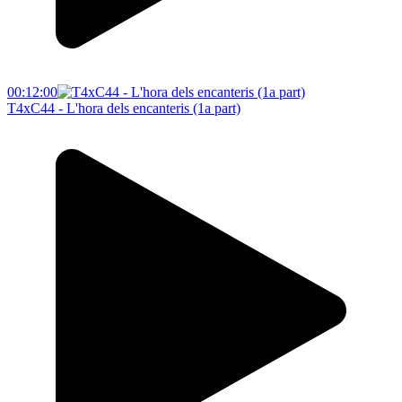
00:12:00
T4xC44 - L'hora dels encanteris (1a part)