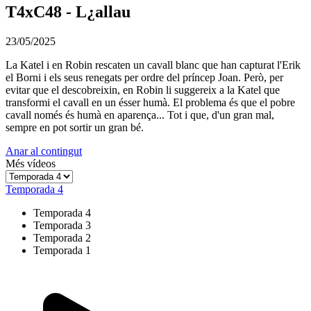
T4xC48 - L¿allau
23/05/2025
La Katel i en Robin rescaten un cavall blanc que han capturat l'Erik
el Borni i els seus renegats per ordre del príncep Joan. Però, per
evitar que el descobreixin, en Robin li suggereix a la Katel que
transformi el cavall en un ésser humà. El problema és que el pobre
cavall només és humà en aparença... Tot i que, d'un gran mal,
sempre en pot sortir un gran bé.
Anar al contingut
Més vídeos
Temporada 4
Temporada 4
Temporada 3
Temporada 2
Temporada 1