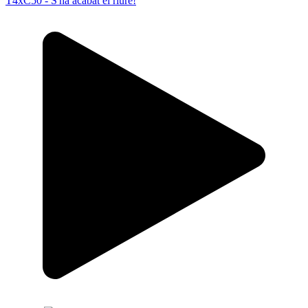
T4xC50 - S'ha acabat el riure!