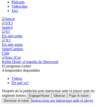
Pòdcasts
Videoclips
Jocs
Super3
Els més petits
Els més grans
SuperCampus
Club
Robin Hood, el trapella de Sherwood
El programa s'emet
4 temporades disponibles
Vídeos
De què va?
Després de la publicitat pots interactuar amb el player amb els
següents botons
Engegar/Aturar
Silenciar
Pujar el volum
Instruccions per interactuar amb el player
Disminuir el volum