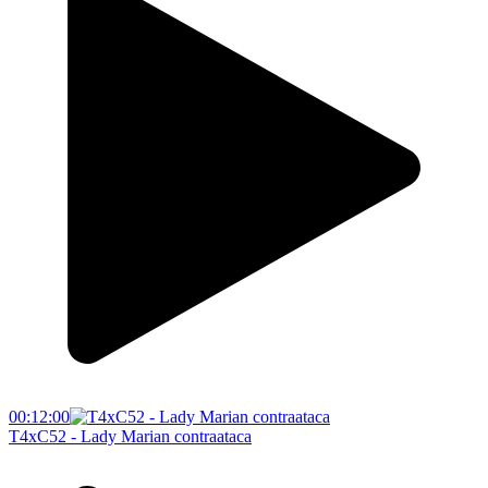
00:12:00
T4xC52 - Lady Marian contraataca