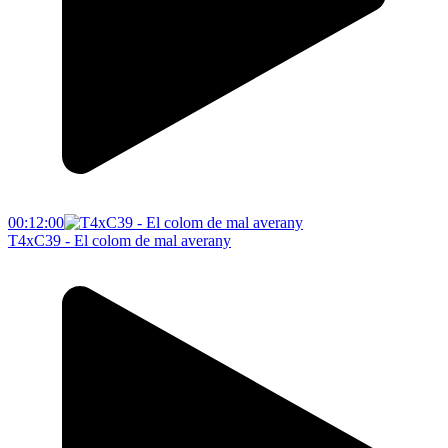
00:12:00
T4xC39 - El colom de mal averany