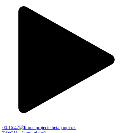
00:16:47
T6xC11 - Janpi, el dofí