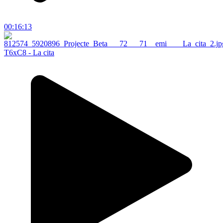
00:16:13
T6xC8 - La cita