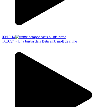
00:10:14
T6xC24 - Una bústia dels Beta amb molt de ritme