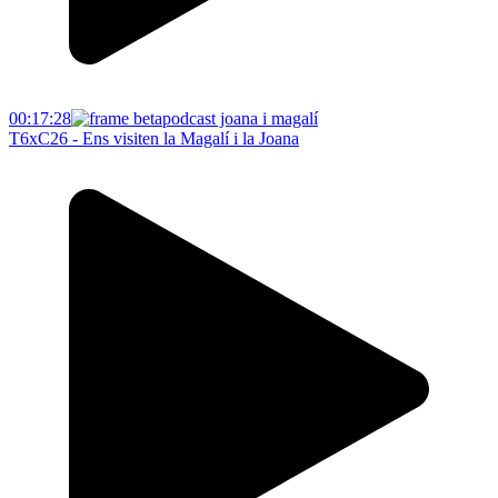
00:17:28
T6xC26 - Ens visiten la Magalí i la Joana