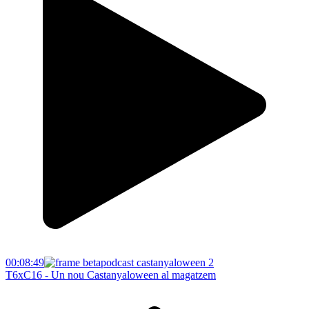
00:08:49
T6xC16 - Un nou Castanyaloween al magatzem