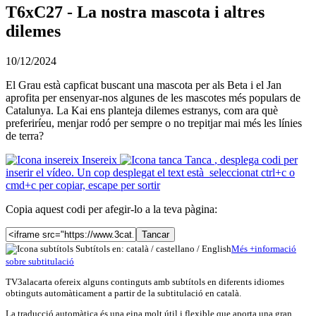
T6xC27 - La nostra mascota i altres
dilemes
10/12/2024
El Grau està capficat buscant una mascota per als Beta i el Jan
aprofita per ensenyar-nos algunes de les mascotes més populars de
Catalunya. La Kai ens planteja dilemes estranys, com ara què
preferiríeu, menjar rodó per sempre o no trepitjar mai més les línies
de terra?
Insereix
Tanca
, desplega codi per
inserir el vídeo. Un cop desplegat el text està seleccionat ctrl+c o
cmd+c per copiar, escape per sortir
Copia aquest codi per afegir-lo a la teva pàgina:
Tancar
Subtítols en: català /
castellano
/
English
Més
+
info
rmació
sobre subtitulació
TV3alacarta ofereix alguns continguts amb subtítols en diferents idiomes
obtinguts automàticament a partir de la subtitulació en català.
La traducció automàtica és una eina molt útil i flexible que aporta una gran