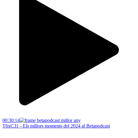
00:30:14
T6xC31 - Els millors moments del 2024 al Betapodcast