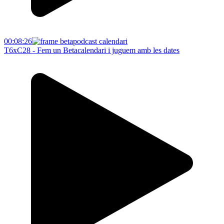
00:08:26
T6xC28 - Fem un Betacalendari i juguem amb les dates