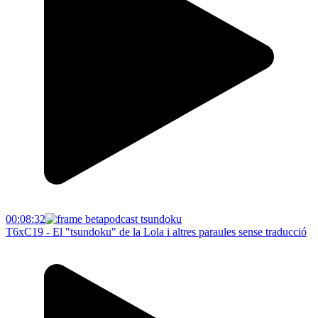
00:08:32
T6xC19 - El "tsundoku" de la Lola i altres paraules sense traducció