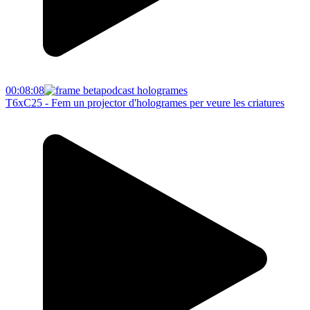
00:08:08
T6xC25 - Fem un projector d'hologrames per veure les criatures