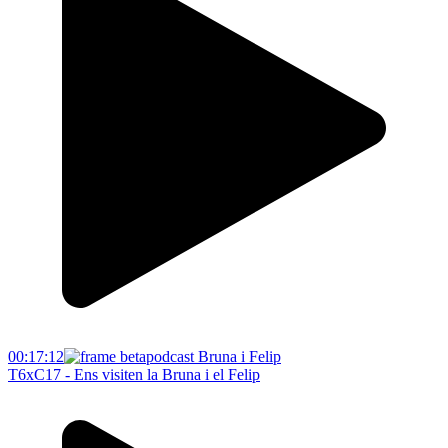
00:17:12
T6xC17 - Ens visiten la Bruna i el Felip