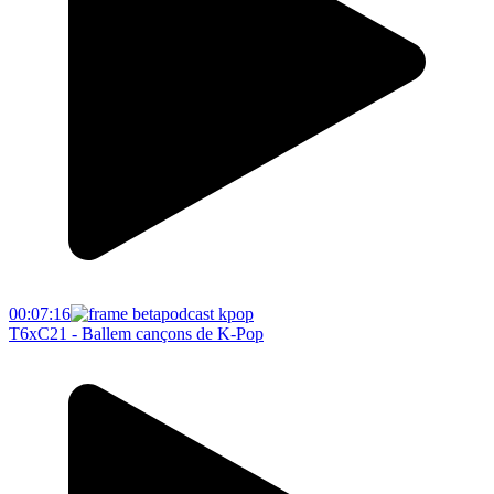
00:07:16
T6xC21 - Ballem cançons de K-Pop