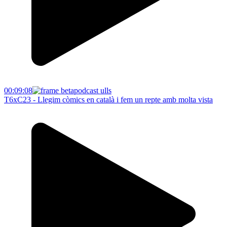
00:09:08
T6xC23 - Llegim còmics en català i fem un repte amb molta vista