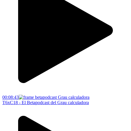
00:08:43
T6xC18 - El Betapodcast del Grau calculadora