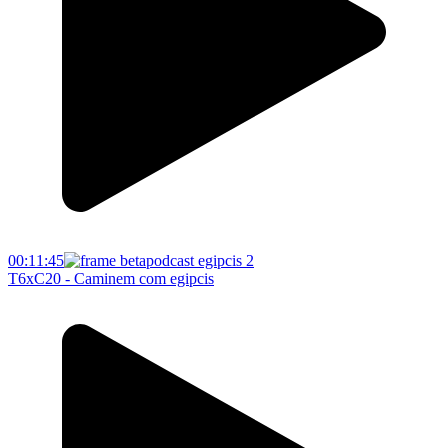
00:11:45
T6xC20 - Caminem com egipcis