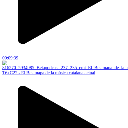
00:09:39
T6xC22 - El Betamapa de la música catalana actual