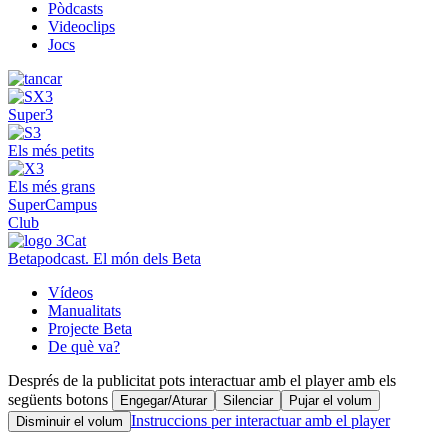
Pòdcasts
Videoclips
Jocs
Super3
Els més petits
Els més grans
SuperCampus
Club
Betapodcast. El món dels Beta
Vídeos
Manualitats
Projecte Beta
De què va?
Després de la publicitat pots interactuar amb el player amb els
següents botons
Engegar/Aturar
Silenciar
Pujar el volum
Instruccions per interactuar amb el player
Disminuir el volum