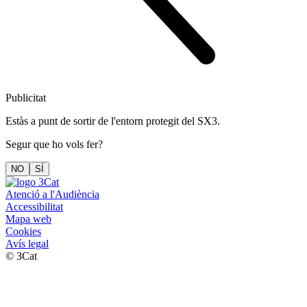
Publicitat
Estàs a punt de sortir de l'entorn protegit del SX3.
Segur que ho vols fer?
NO
SÍ
Atenció a l'Audiència
Accessibilitat
Mapa web
Cookies
Avís legal
© 3Cat