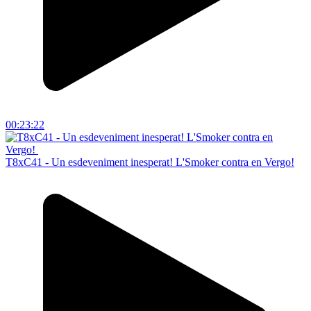
00:23:22
T8xC41 - Un esdeveniment inesperat! L'Smoker contra en Vergo!