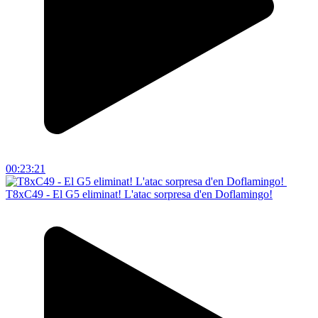
00:23:21
T8xC49 - El G5 eliminat! L'atac sorpresa d'en Doflamingo!