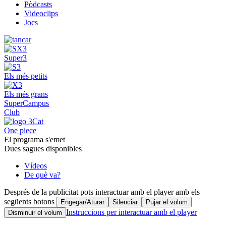
Pòdcasts
Videoclips
Jocs
Super3
Els més petits
Els més grans
SuperCampus
Club
One piece
El programa s'emet
Dues sagues disponibles
Vídeos
De què va?
Després de la publicitat pots interactuar amb el player amb els
següents botons
Engegar/Aturar
Silenciar
Pujar el volum
Instruccions per interactuar amb el player
Disminuir el volum