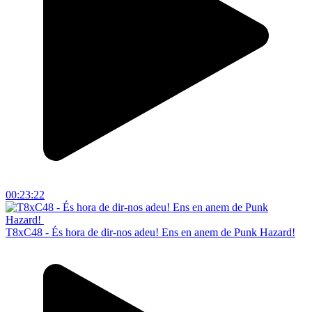
00:23:22
T8xC48 - És hora de dir-nos adeu! Ens en anem de Punk Hazard!