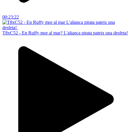
00:23:22
T8xC52 - En Ruffy mor al mar? L'aliança pirata pateix una desfeta!