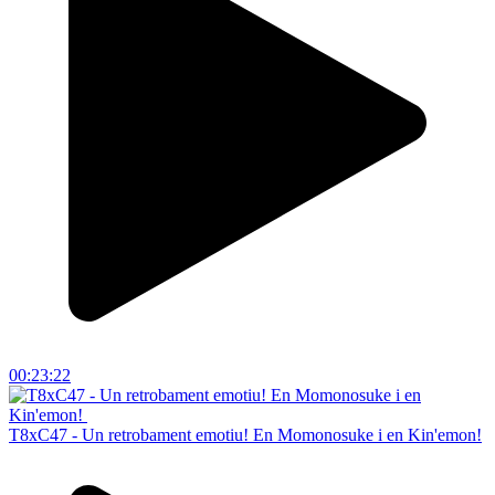
00:23:22
T8xC47 - Un retrobament emotiu! En Momonosuke i en Kin'emon!