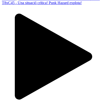
T8xC45 - Una situació crítica! Punk Hazard explota!