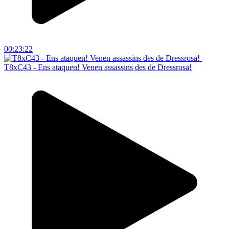
00:23:22
T8xC43 - Ens ataquen! Venen assassins des de Dressrosa!