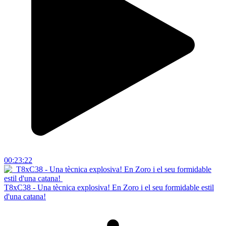
00:23:22
T8xC38 - Una tècnica explosiva! En Zoro i el seu formidable estil
d'una catana!