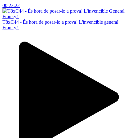
00:23:22
T8xC44 - És hora de posar-lo a prova! L'invencible general
Franky!