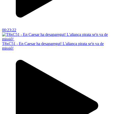
00:23:22
T8xC51 - En Caesar ha desaparegut! L'aliança pirata se'n va de
missió!