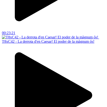
00:23:21
T8xC42 - La derrota d'en Caesar! El poder de la màgnum ós!