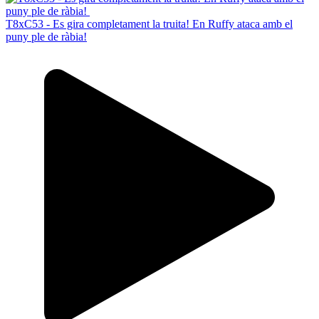
T8xC53 - Es gira completament la truita! En Ruffy ataca amb el
puny ple de ràbia!