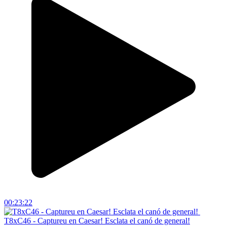
00:23:22
T8xC46 - Captureu en Caesar! Esclata el canó de general!