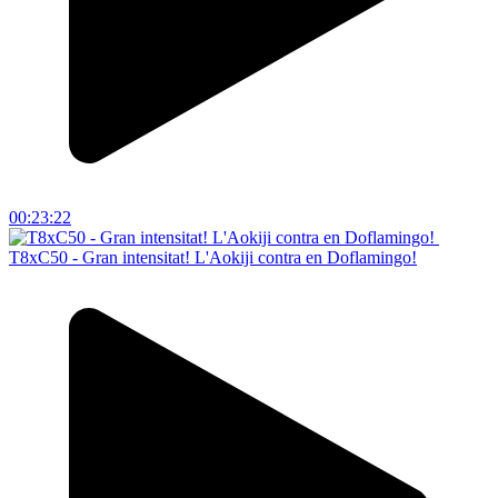
00:23:22
T8xC50 - Gran intensitat! L'Aokiji contra en Doflamingo!