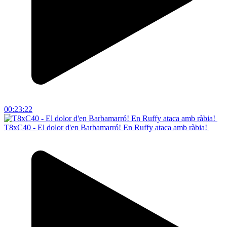
00:23:22
T8xC40 - El dolor d'en Barbamarró! En Ruffy ataca amb ràbia!