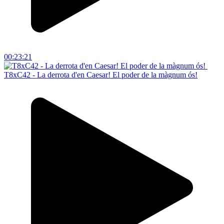
00:23:21
T8xC42 - La derrota d'en Caesar! El poder de la màgnum ós!