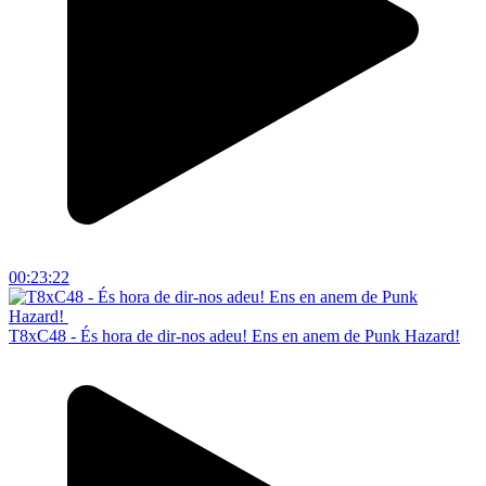
00:23:22
T8xC48 - És hora de dir-nos adeu! Ens en anem de Punk Hazard!