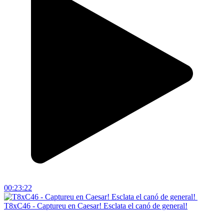
00:23:22
T8xC46 - Captureu en Caesar! Esclata el canó de general!