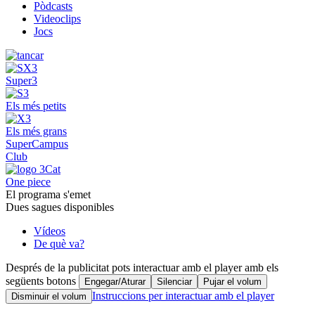
Pòdcasts
Videoclips
Jocs
Super3
Els més petits
Els més grans
SuperCampus
Club
One piece
El programa s'emet
Dues sagues disponibles
Vídeos
De què va?
Després de la publicitat pots interactuar amb el player amb els
següents botons
Engegar/Aturar
Silenciar
Pujar el volum
Instruccions per interactuar amb el player
Disminuir el volum