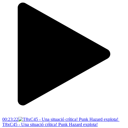
00:23:22
T8xC45 - Una situació crítica! Punk Hazard explota!