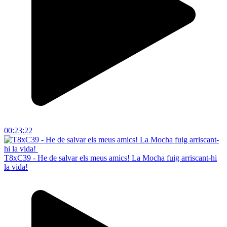
00:23:22
T8xC39 - He de salvar els meus amics! La Mocha fuig arriscant-hi
la vida!