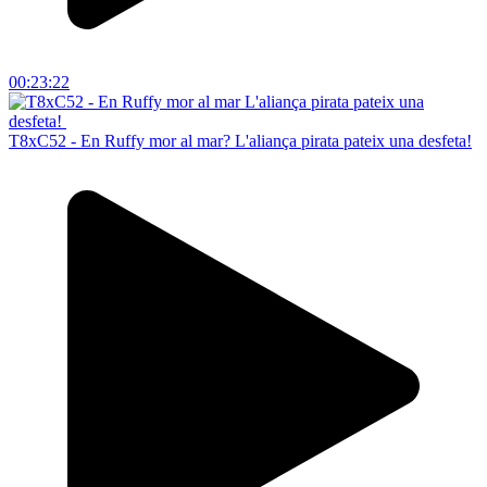
00:23:22
T8xC52 - En Ruffy mor al mar? L'aliança pirata pateix una desfeta!