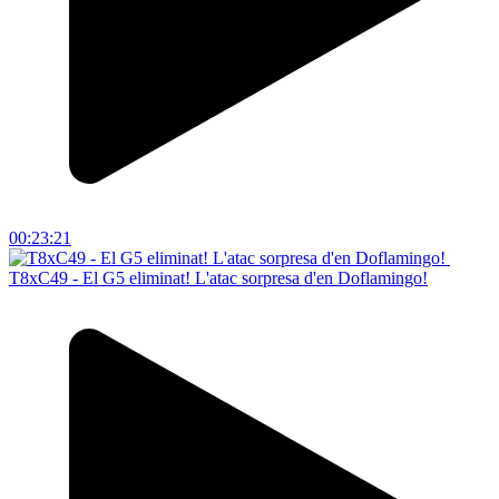
00:23:21
T8xC49 - El G5 eliminat! L'atac sorpresa d'en Doflamingo!