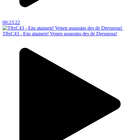
00:23:22
T8xC43 - Ens ataquen! Venen assassins des de Dressrosa!