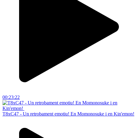
00:23:22
T8xC47 - Un retrobament emotiu! En Momonosuke i en Kin'emon!