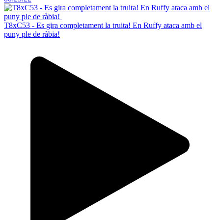
T8xC53 - Es gira completament la truita! En Ruffy ataca amb el
puny ple de ràbia!