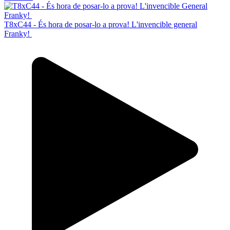
T8xC44 - És hora de posar-lo a prova! L'invencible general
Franky!