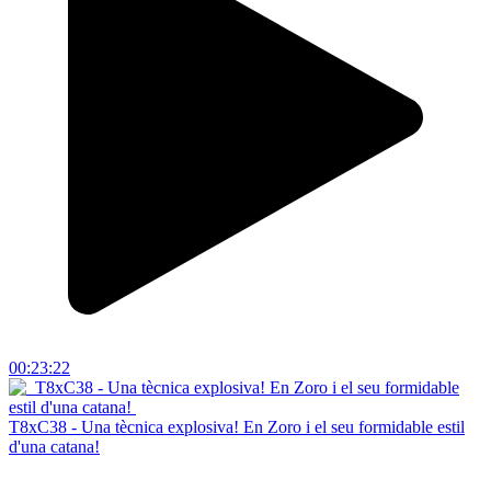
00:23:22
T8xC38 - Una tècnica explosiva! En Zoro i el seu formidable estil
d'una catana!