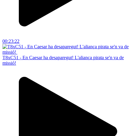
00:23:22
T8xC51 - En Caesar ha desaparegut! L'aliança pirata se'n va de
missió!