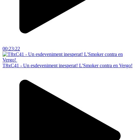
00:23:22
T8xC41 - Un esdeveniment inesperat! L'Smoker contra en Vergo!