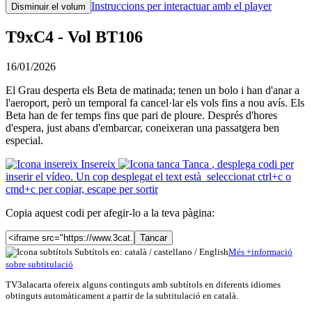
Instruccions per interactuar amb el player
Disminuir el volum
T9xC4 - Vol BT106
16/01/2026
El Grau desperta els Beta de matinada; tenen un bolo i han d'anar a
l'aeroport, però un temporal fa cancel·lar els vols fins a nou avís. Els
Beta han de fer temps fins que pari de ploure. Després d'hores
d'espera, just abans d'embarcar, coneixeran una passatgera ben
especial.
Insereix
Tanca
, desplega codi per
inserir el vídeo. Un cop desplegat el text està seleccionat ctrl+c o
cmd+c per copiar, escape per sortir
Copia aquest codi per afegir-lo a la teva pàgina:
Tancar
Subtítols en: català /
castellano
/
English
Més
+
info
rmació
sobre subtitulació
TV3alacarta ofereix alguns continguts amb subtítols en diferents idiomes
obtinguts automàticament a partir de la subtitulació en català.