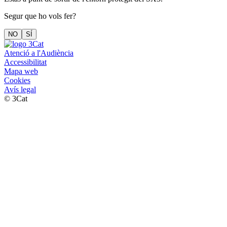
Segur que ho vols fer?
NO
SÍ
Atenció a l'Audiència
Accessibilitat
Mapa web
Cookies
Avís legal
© 3Cat