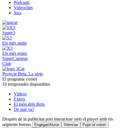
Pòdcasts
Videoclips
Jocs
Super3
Els més petits
Els més grans
SuperCampus
Club
Projecte Beta. La sèrie
El programa s'emet
10 temporades disponibles
Vídeos
Extres
El món dels Beta
De què va?
Després de la publicitat pots interactuar amb el player amb els
següents botons
Engegar/Aturar
Silenciar
Pujar el volum