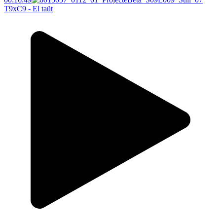
T9xC9 - El taüt