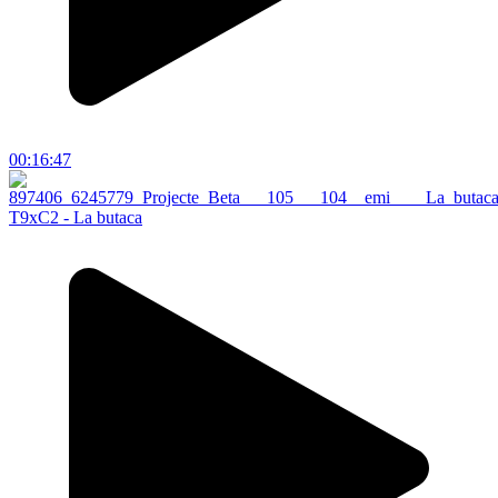
00:16:47
T9xC2 - La butaca