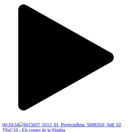
00:16:34
T9xC10 - Els contes de la Síndria