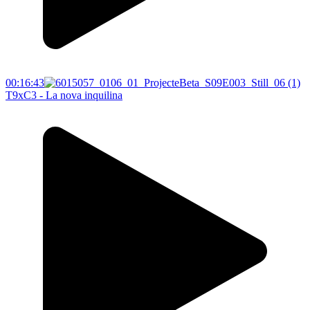
00:16:43
T9xC3 - La nova inquilina