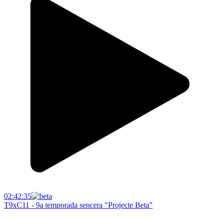
02:42:35
T9xC11 - 9a temporada sencera "Projecte Beta"