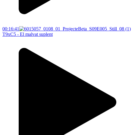
00:16:41
T9xC5 - El malvat suplent