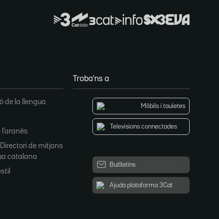
Troba'ns a
 de la llengua
Mòbils i tauletes
Televisions connectades
 l'aranès
 Directori de mitjans
ua catalana
Butlletins
stil
Ajuda plataforma 3Cat