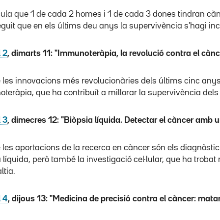
ula que 1 de cada 2 homes i 1 de cada 3 dones tindran cànce
guit que en els últims deu anys la supervivència s'hagi in
 2
, dimarts 11: "Immunoteràpia, la revolució contra el cànc
les innovacions més revolucionàries dels últims cinc anys e
teràpia, que ha contribuït a millorar la supervivència del
 3
, dimecres 12: "Biòpsia líquida. Detectar el càncer amb 
 les aportacions de la recerca en càncer són els diagnòsti
 líquida, però també la investigació cel·lular, que ha trob
ltia.
l 4
, dijous 13: "Medicina de precisió contra el càncer: mata