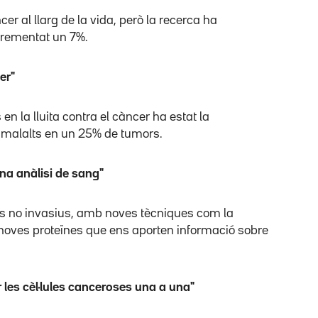
r al llarg de la vida, però la recerca ha
crementat un 7%.
er"
n la lluita contra el càncer ha estat la
s malalts en un 25% de tumors.
una anàlisi de sang"
cs no invasius, amb noves tècniques com la
at noves proteïnes que ens aporten informació sobre
r les cèl·lules canceroses una a una"