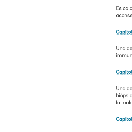
Es calc
aconse
Capítol
Una de 
immuno
Capítol
Una de
biòpsia
la mala
Capíto