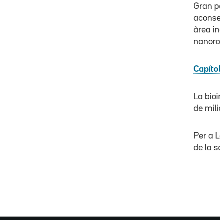
Gran p
aconse
àrea in
nanoro
Capítol
La bioi
de mili
Per a L
de la s