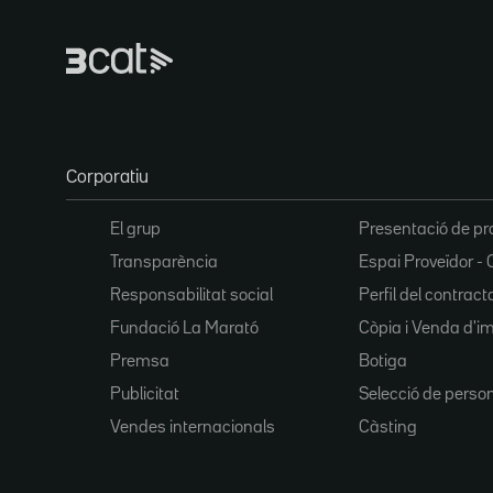
Corporatiu
El grup
Presentació de pr
Transparència
Espai Proveïdor - 
Responsabilitat social
Perfil del contract
Fundació La Marató
Còpia i Venda d'i
Premsa
Botiga
Publicitat
Selecció de perso
Vendes internacionals
Càsting