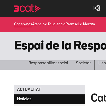
Anar
Anar
a
al
la
contingut
navegació
principal
Coneix-nos
Atenció a l'audiència
Premsa
La Marató
Espai de la Respo
Responsabilitat social
Societat
Llen
ACTUALITAT
Cat
Noticies