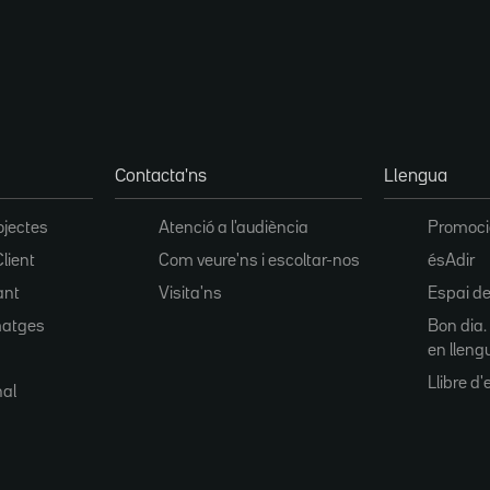
Contacta'ns
Llengua
ojectes
Atenció a l'audiència
Promoció
Client
Com veure'ns i escoltar-nos
ésAdir
ant
Visita'ns
Espai de
matges
Bon dia.
en lleng
Llibre d'e
nal