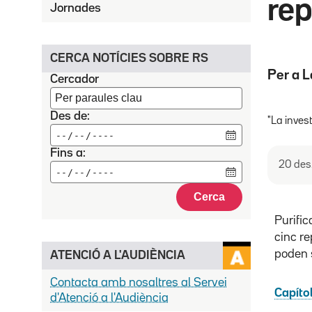
rep
Jornades
CERCA NOTÍCIES SOBRE RS
Per a L
Cercador
Des de:
"La inves
Fins a:
20 des
Cerca
Purific
cinc re
poden s
ATENCIÓ A L'AUDIÈNCIA
Contacta amb nosaltres al Servei
Capítol
d'Atenció a l'Audiència