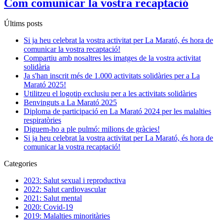
Com comunicar la vostra recaptació
Últims posts
Si ja heu celebrat la vostra activitat per La Marató, és hora de
comunicar la vostra recaptació!
Compartiu amb nosaltres les imatges de la vostra activitat
solidària
Ja s'han inscrit més de 1.000 activitats solidàries per a La
Marató 2025!
Utilitzeu el logotip exclusiu per a les activitats solidàries
Benvinguts a La Marató 2025
Diploma de participació en La Marató 2024 per les malalties
respiratòries
Diguem-ho a ple pulmó: milions de gràcies!
Si ja heu celebrat la vostra activitat per La Marató, és hora de
comunicar la vostra recaptació!
Categories
2023: Salut sexual i reproductiva
2022: Salut cardiovascular
2021: Salut mental
2020: Covid-19
2019: Malalties minoritàries