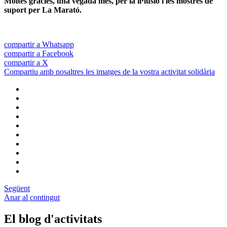
Moltes gràcies, una vegada més, per la il·lusió i les mostres de
suport per La Marató.
compartir a Whatsapp
compartir a Facebook
compartir a X
Compartiu amb nosaltres les imatges de la vostra activitat solidària
Següent
Anar al contingut
El blog d'activitats