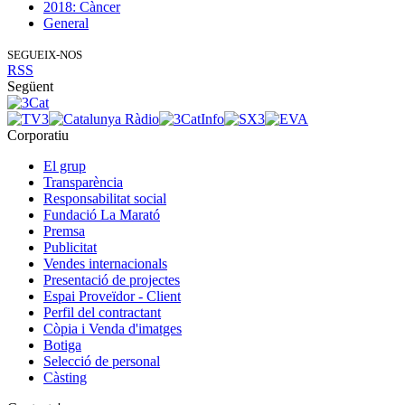
2018: Càncer
General
SEGUEIX-NOS
RSS
Següent
Corporatiu
El grup
Transparència
Responsabilitat social
Fundació La Marató
Premsa
Publicitat
Vendes internacionals
Presentació de projectes
Espai Proveïdor - Client
Perfil del contractant
Còpia i Venda d'imatges
Botiga
Selecció de personal
Càsting