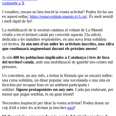
compartir a X
I vosaltres, encara no heu inscrit la vostra activitat? Podeu fer-ho ara
en aquest enllaç:
https://espai-entitats-marato.tv3.cat/
. És molt senzill
i molt ràpid de fer!
La mobilització de la societat catalana al voltant de La Marató
s'estén a tot el territori català per convertir aquesta 33a edició,
dedicada a les malalties respiratòries, en una nova festa solidària
col·lectiva.
Ja són més d'un miler les activitats inscrites, una xifra
que continuarà augmentant durant els pròxims mesos!
Ja són
400 les poblacions implicades a Catalunya
i tres de
fora
del territori català
, amb una mobilització de gairebé tres-centes mil
persones.
Us convidem, un any més, a trobar la fórmula que us encaixi millor:
una cursa solidària, un dinar popular, una xocolatada o una ruta en
bicicleta per recaptar fons en un ambient participatiu i
solidari.
Sigueu protagonistes un any més
. Cada pas endavant, per
menut que pugui semblar, és un gran triomf!
Necessiteu inspiració per idear la vostra activitat? Podeu donar un
cop d'ull a totes les activitats ja inscrites
aquí
!