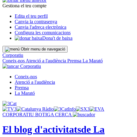
Gestiona el teu compte
Edita el teu perfil
Canvia la contrasenya
Canvia l'adreça electrònica
Configura les comunicacions
Dona't de baixa
Obrir menu de navegació
Corporatiu
Coneix-nos
Atenció a l'audiència
Premsa
La Marató
Corporatiu
Coneix-nos
Atenció a l'audiència
Premsa
La Marató
CORPORATIU
BOTIGA
CERCA
El blog d'activitats
de La