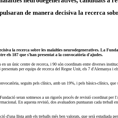
malalties neurodegeneratives, candidats a r
pulsaran de manera decisiva la recerca sobr
siva la recerca sobre les malalties neurodegeneratives. La Fundaci
ntre els 187 que s'han presentat a la convocatòria d'ajudes.
 en un únic centre de recerca, i 90 són coordinats entre diverses institu
 presentats per equips de recerca del Regne Unit, els 7 d'Alemanya i el
 convocatòria, seguits pels clínics, amb un 19%, i pels bàsics-clínics, 
a Fundació seran sotmesos a un rigorós procés de revisió coordinat per
nacional. En aquesta revisió, dos avaluadors puntuaran cada treball en f
ió d'una llista amb els treballs més ben valorats, que serà estudiada pe