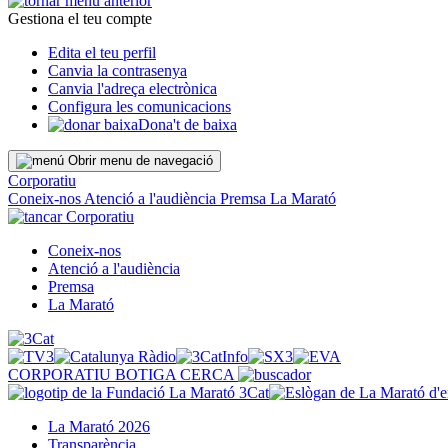
Gestiona el teu compte
Edita el teu perfil
Canvia la contrasenya
Canvia l'adreça electrònica
Configura les comunicacions
Dona't de baixa
Obrir menu de navegació
Corporatiu
Coneix-nos
Atenció a l'audiència
Premsa
La Marató
Corporatiu
Coneix-nos
Atenció a l'audiència
Premsa
La Marató
CORPORATIU
BOTIGA
CERCA
La Marató 2026
Transparència