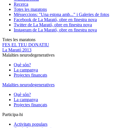
Recerca
Totes les maratons
Més
seccions: "Una estona amb..." i Galeries de fotos
Facebook de La Marató, obre en finestra nova
Twitter de La Marató, obre en finestra nova
Instagram de La Marató, obre en finestra nova
Totes les maratons
FES EL TEU DONATIU
La Marató 2013
Malalties neurodegeneratives
Què són?
La campanya
Projectes finançats
Malalties neurodegeneratives
Què són?
La campanya
Projectes finançats
Participa-hi
Activitats populars