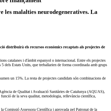
ebre finançament
e les malalties neurodegeneratives. La
ó distribuirà els recursos econòmics recaptats als projectes de
cions catalanes i d'àmbit espanyol o internacional. Entre els projectes
s 5 dels Estats Units, que treballarien de forma coordinada amb grups
que sumen un 15%. La resta de projectes candidats són combinacions de
 l'Agència de Qualitat i Avaluació Sanitàries de Catalunya (AQUAS),
unció de la seva qualitat, metodologia, rellevància científica,
r la Comissió Assessora Científica i aprovada pel Patronat de la