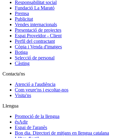
Responsabilitat social
Fundació La Marató
Premsa
Publicitat
Vendes internacionals
Presentació de projectes
Espai Proveïdor - Client
Perfil del contractant
Còpia i Venda d'imatges
Botiga
Selecció de personal
Càsting
Contacta'ns
Atenció a l'audiència
Com veure'ns i escoltar-nos
Visita'ns
Llengua
Promoció de la llengua
ésAdir
Espai de l'aranès
Bon dia. Directori de mitjans en llengua catalana