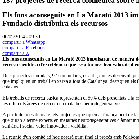
187 projectes de recerca biomèdica sobre 
Els fons aconseguits en La Marató 2013 im
Fundació distribuirà els recursos
06/05/2014 - 09.30
compartir a Whatsapp
compartir a Facebook
compartir a X
Els fons aconseguits en La Marató 2013 impulsaran de manera deci
recerca científica d'excel·lència que resultin més ben valorats d'e
Dels projectes candidats, 97 són unitaris, és a dir, que es desenvolupen
que impliquen un treball en xarxa a fora de Catalunya, destaquen els 8
catalans.
Els treballs de recerca bàsica representen el 59% dels presentats a la
les diferents àrees de recerca en malalties neurodegeneratives.
A partir del mes de maig, els projectes que opten al finançament de l
que duran a terme experts en malalties neurodegeneratives d'àmbit inter
sanitària i social, valor innovador i viabilitat.
La reunió d'un comitè ad hoc posarà punt final al procés amb l'elaborac