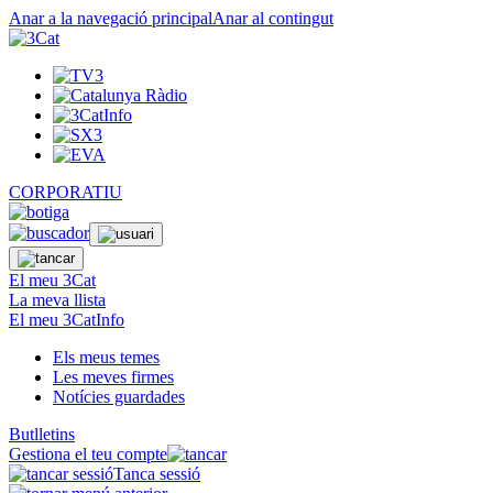
Anar a la navegació principal
Anar al contingut
CORPORATIU
El meu 3Cat
La meva llista
El meu 3CatInfo
Els meus temes
Les meves firmes
Notícies guardades
Butlletins
Gestiona el teu compte
Tanca sessió