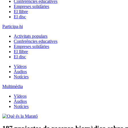
Conferències educatives
Empreses solidàries
El llibre
El disc
Participa-hi
Activitats populars
Conferències educatives
Empreses solidàries
El llibre
El disc
Vídeos
Àudios
Notícies
Multimèdia
Vídeos
Àudios
Notícies