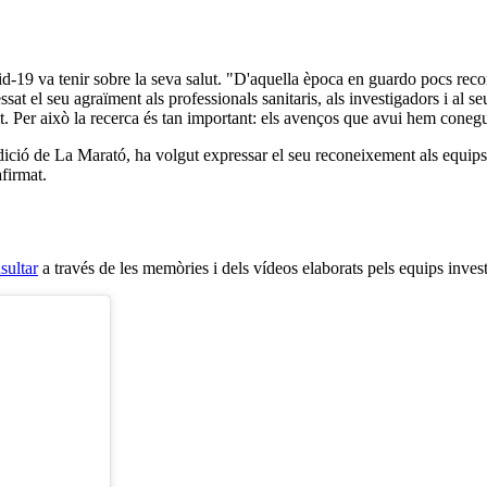
d-19 va tenir sobre la seva salut. "D'aquella època en guardo pocs recor
essat el seu agraïment als professionals sanitaris, als investigadors i al se
t. Per això la recerca és tan important: els avenços que avui hem coneg
dició de La Marató, ha volgut expressar el seu reconeixement als equips c
afirmat.
sultar
a través de les memòries i dels vídeos elaborats pels equips inves