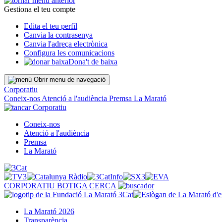
Gestiona el teu compte
Edita el teu perfil
Canvia la contrasenya
Canvia l'adreça electrònica
Configura les comunicacions
Dona't de baixa
Obrir menu de navegació
Corporatiu
Coneix-nos
Atenció a l'audiència
Premsa
La Marató
Corporatiu
Coneix-nos
Atenció a l'audiència
Premsa
La Marató
CORPORATIU
BOTIGA
CERCA
La Marató 2026
Transparència