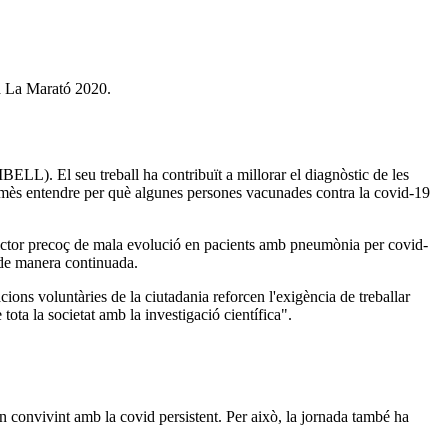
i a La Marató 2020.
IBELL). El seu treball ha contribuït a millorar el diagnòstic de les
rmès entendre per què algunes persones vacunades contra la covid-19
redictor precoç de mala evolució en pacients amb pneumònia per covid-
s de manera continuada.
ions voluntàries de la ciutadania reforcen l'exigència de treballar
ota la societat amb la investigació científica".
n convivint amb la covid persistent. Per això, la jornada també ha