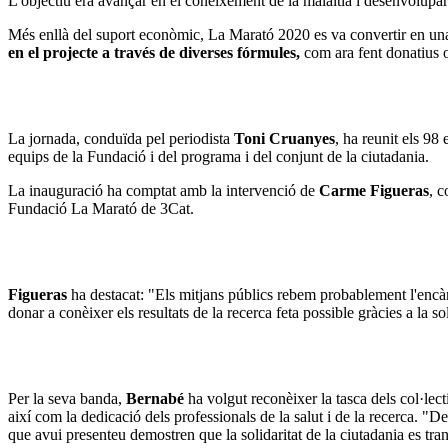
L'objectiu era avançar en el coneixement de la malaltia i desenvolupar 
Més enllà del suport econòmic, La Marató 2020 es va convertir en una 
en el projecte a través de diverses fórmules,
com ara fent donatius o
La jornada, conduïda pel periodista
Toni Cruanyes
, ha reunit els 98
equips de la Fundació i del programa i del conjunt de la ciutadania.
La inauguració ha comptat amb la intervenció de
Carme Figueras
, 
Fundació La Marató de 3Cat.
Figueras
ha destacat: "Els mitjans públics rebem probablement l'encàrre
donar a conèixer els resultats de la recerca feta possible gràcies a la 
Per la seva banda,
Bernabé
ha volgut reconèixer la tasca dels col·lect
així com la dedicació dels professionals de la salut i de la recerca. "D
que avui presenteu demostren que la solidaritat de la ciutadania es tr