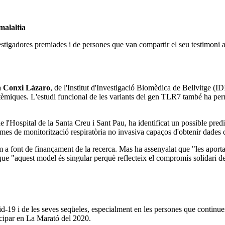
 malaltia
investigadores premiades i de persones que van compartir el seu testimon
 Conxi Lázaro
, de l'Institut d'Investigació Biomèdica de Bellvitge (ID
tèmiques. L'estudi funcional de les variants del gen TLR7 també ha pe
 de l'Hospital de la Santa Creu i Sant Pau, ha identificat un possible p
stemes de monitorització respiratòria no invasiva capaços d'obtenir dade
 a font de finançament de la recerca. Mas ha assenyalat que "les aportac
e "aquest model és singular perquè reflecteix el compromís solidari de t
id-19 i de les seves seqüeles, especialment en les persones que continue
icipar en La Marató del 2020.