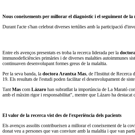
Nous coneixements per millorar el diagnòstic i el seguiment de la
Durant l'acte s'han celebrat diverses tertúlies amb la participació d'
Entre els avenços presentats es troba la recerca liderada per la
doctora
immunodeficiències primàries i de diverses malalties autoimmunes sis
continuaven desenvolupant formes greus de la malaltia.
Per la seva banda, la
doctora Arantxa Mas
, de l'Institut de Recerca
19. Els resultats de l'estudi poden facilitar el desenvolupament de si
Tant
Mas
com
Lázaro
han subratllat la importància de La Marató com
amb el màxim rigor i responsabilitat", mentre que Lázaro ha destacat qu
El valor de la recerca vist des de l'experiència dels pacients
Els avenços assolits contribueixen a millorar el coneixement de la cov
donat veu a persones que van conviure amb la malaltia i que van part