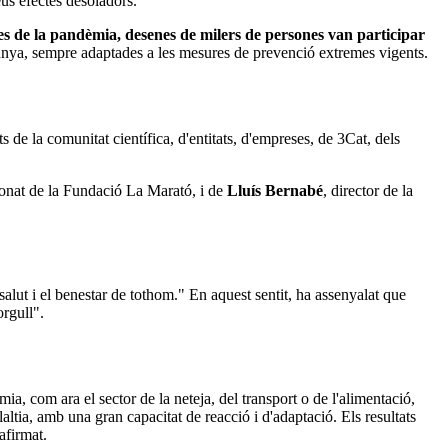
eus efectes desoladors.
des de la pandèmia, desenes de milers de persones van participar
alunya, sempre adaptades a les mesures de prevenció extremes vigents.
 de la comunitat científica, d'entitats, d'empreses, de 3Cat, dels
onat de la Fundació La Marató, i de
Lluís Bernabé
, director de la
salut i el benestar de tothom." En aquest sentit, ha assenyalat que
orgull".
ia, com ara el sector de la neteja, del transport o de l'alimentació,
altia, amb una gran capacitat de reacció i d'adaptació. Els resultats
afirmat.