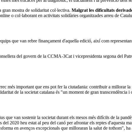
eines més eficaces per al diagnòstic, el tractament i la prevenció dels s
gran mostra de solidaritat col·lectiva.
Malgrat les dificultats deriva
nline o col·laborant en activitats solidàries organitzades arreu de Cat
 equips que van rebre finançament d'aquella edició, així com representants
consellera del govern de la CCMA-3Cat i vicepresidenta segona del Patr
c més important que ens pot fer la ciutadania: contribuir a millorar la 
solidaritat de la societat catalana és "un moment de gran transcendència i 
ius que van sostenir la societat durant els mesos més difícils de la pandèm
es del 2020 heu estat al peu del canó per afrontar els reptes d'aquesta mal
ansforma en avenços excepcionals que milloraran la salut de tothom", ha 