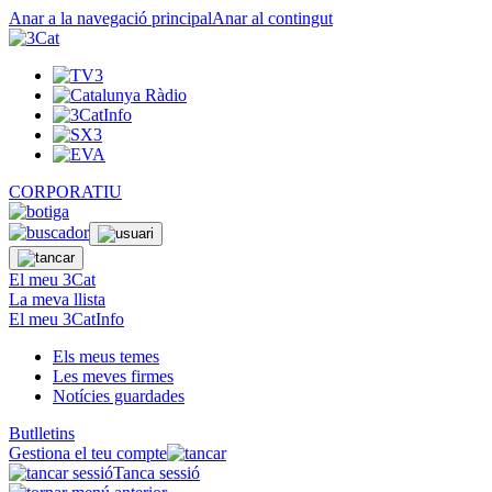
Anar a la navegació principal
Anar al contingut
CORPORATIU
El meu 3Cat
La meva llista
El meu 3CatInfo
Els meus temes
Les meves firmes
Notícies guardades
Butlletins
Gestiona el teu compte
Tanca sessió