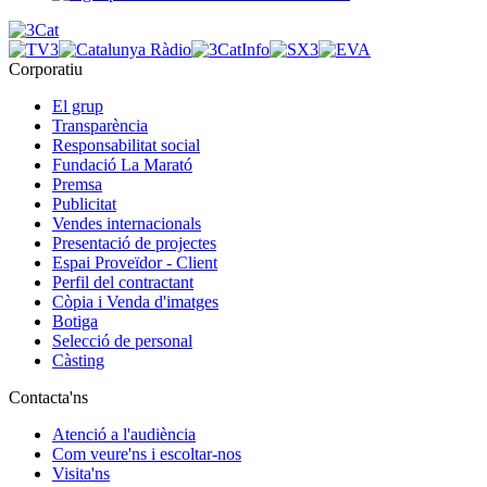
Corporatiu
El grup
Transparència
Responsabilitat social
Fundació La Marató
Premsa
Publicitat
Vendes internacionals
Presentació de projectes
Espai Proveïdor - Client
Perfil del contractant
Còpia i Venda d'imatges
Botiga
Selecció de personal
Càsting
Contacta'ns
Atenció a l'audiència
Com veure'ns i escoltar-nos
Visita'ns