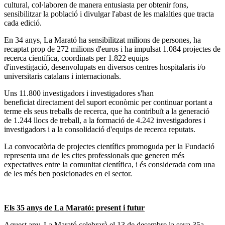
cultural, col·laboren de manera entusiasta per obtenir fons,
sensibilitzar la població i divulgar l'abast de les malalties que tracta
cada edició.
En 34 anys, La Marató ha sensibilitzat milions de persones, ha
recaptat prop de 272 milions d'euros i ha impulsat 1.084 projectes de
recerca científica, coordinats per 1.822 equips
d'investigació, desenvolupats en diversos centres hospitalaris i/o
universitaris catalans i internacionals.
Uns 11.800 investigadors i investigadores s'han
beneficiat directament del suport econòmic per continuar portant a
terme els seus treballs de recerca, que ha contribuït a la generació
de 1.244 llocs de treball, a la formació de 4.242 investigadores i
investigadors i a la consolidació d'equips de recerca reputats.
La convocatòria de projectes científics promoguda per la Fundació
representa una de les cites professionals que generen més
expectatives entre la comunitat científica, i és considerada com una
de les més ben posicionades en el sector.
Els 35 anys de La Marató: present i futur
Aquest any, La Marató celebrarà el 13 de desembre la seva 35a