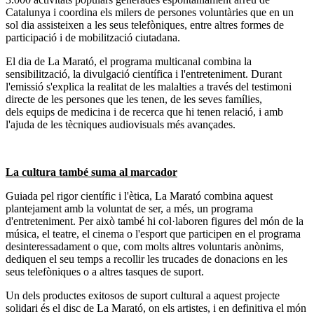
Catalunya i coordina els milers de persones voluntàries que en un
sol dia assisteixen a les seus telefòniques, entre altres formes de
participació i de mobilització ciutadana.
El dia de La Marató, el programa multicanal combina la
sensibilització, la divulgació científica i l'entreteniment. Durant
l'emissió s'explica la realitat de les malalties a través del testimoni
directe de les persones que les tenen, de les seves famílies,
dels equips de medicina i de recerca que hi tenen relació, i amb
l'ajuda de les tècniques audiovisuals més avançades.
La cultura també suma al marcador
Guiada pel rigor científic i l'ètica, La Marató combina aquest
plantejament amb la voluntat de ser, a més, un programa
d'entreteniment. Per això també hi col·laboren figures del món de la
música, el teatre, el cinema o l'esport que participen en el programa
desinteressadament o que, com molts altres voluntaris anònims,
dediquen el seu temps a recollir les trucades de donacions en les
seus telefòniques o a altres tasques de suport.
Un dels productes exitosos de suport cultural a aquest projecte
solidari és el disc de La Marató, on els artistes, i en definitiva el món