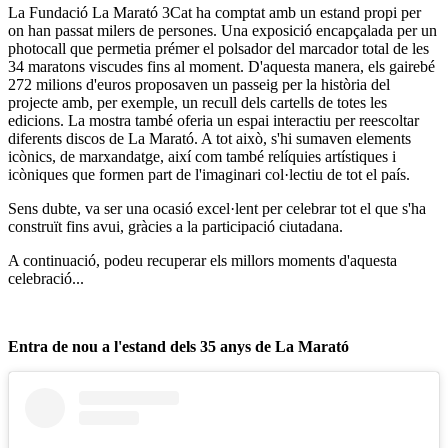
La Fundació La Marató 3Cat ha comptat amb un estand propi per
on han passat milers de persones. Una exposició encapçalada per un
photocall que permetia prémer el polsador del marcador total de les
34 maratons viscudes fins al moment. D'aquesta manera, els gairebé
272 milions d'euros proposaven un passeig per la història del
projecte amb, per exemple, un recull dels cartells de totes les
edicions. La mostra també oferia un espai interactiu per reescoltar
diferents discos de La Marató. A tot això, s'hi sumaven elements
icònics, de marxandatge, així com també relíquies artístiques i
icòniques que formen part de l'imaginari col·lectiu de tot el país.
Sens dubte, va ser una ocasió excel·lent per celebrar tot el que s'ha
construït fins avui, gràcies a la participació ciutadana.
A continuació, podeu recuperar els millors moments d'aquesta
celebració...
Entra de nou a l'estand dels 35 anys de La Marató