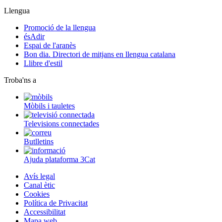
Llengua
Promoció de la llengua
ésAdir
Espai de l'aranès
Bon dia. Directori de mitjans en llengua catalana
Llibre d'estil
Troba'ns a
Mòbils i tauletes
Televisions connectades
Butlletins
Ajuda plataforma 3Cat
Avís legal
Canal ètic
Cookies
Política de Privacitat
Accessibilitat
Mapa web