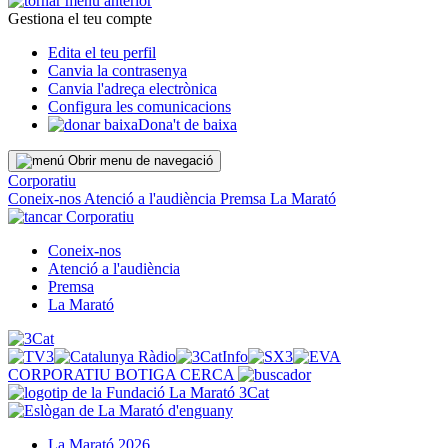
Gestiona el teu compte
Edita el teu perfil
Canvia la contrasenya
Canvia l'adreça electrònica
Configura les comunicacions
Dona't de baixa
Obrir menu de navegació
Corporatiu
Coneix-nos
Atenció a l'audiència
Premsa
La Marató
Corporatiu
Coneix-nos
Atenció a l'audiència
Premsa
La Marató
CORPORATIU
BOTIGA
CERCA
La Marató 2026