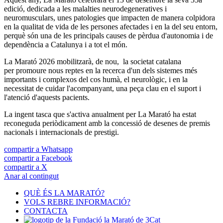
edició, dedicada a les malalties neurodegeneratives i
neuromusculars, unes patologies que impacten de manera colpidora
en la qualitat de vida de les persones afectades i en la del seu entorn,
perquè són una de les principals causes de pèrdua d'autonomia i de
dependència a Catalunya i a tot el món.
La Marató 2026 mobilitzarà, de nou, la societat catalana
per promoure nous reptes en la recerca d'un dels sistemes més
importants i complexos del cos humà, el neurològic, i en la
necessitat de cuidar l'acompanyant, una peça clau en el suport i
l'atenció d'aquests pacients.
La ingent tasca que s'activa anualment per La Marató ha estat
reconeguda periòdicament amb la concessió de desenes de premis
nacionals i internacionals de prestigi.
compartir a Whatsapp
compartir a Facebook
compartir a X
Anar al contingut
QUÈ ÉS LA MARATÓ?
VOLS REBRE INFORMACIÓ?
CONTACTA