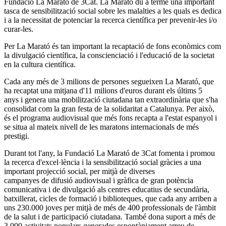
Fundació La Marató de 3Cat. La Marató du a terme una important
tasca de sensibilització social sobre les malalties a les quals es dedica
i a la necessitat de potenciar la recerca científica per prevenir-les i/o
curar-les.
Per La Marató és tan important la recaptació de fons econòmics com
la divulgació científica, la conscienciació i l'educació de la societat
en la cultura científica.
Cada any més de 3 milions de persones segueixen La Marató, que
ha recaptat una mitjana d'11 milions d'euros durant els últims 5
anys i genera una mobilització ciutadana tan extraordinària que s'ha
consolidat com la gran festa de la solidaritat a Catalunya. Per això,
és el programa audiovisual que més fons recapta a l'estat espanyol i
se situa al mateix nivell de les maratons internacionals de més
prestigi.
Durant tot l'any, la Fundació La Marató de 3Cat fomenta i promou
la recerca d'excel·lència i la sensibilització social gràcies a una
important projecció social, per mitjà de diverses
campanyes de difusió audiovisual i gràfica de gran potència
comunicativa i de divulgació als centres educatius de secundària,
batxillerat, cicles de formació i biblioteques, que cada any arriben a
uns 230.000 joves per mitjà de més de 400 professionals de l'àmbit
de la salut i de participació ciutadana. També dona suport a més de
3.000 activitats populars generades espontàniament arreu de