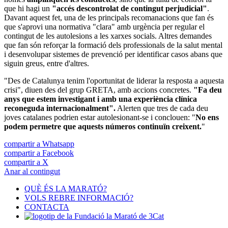
que hi hagi un
"accés descontrolat de contingut perjudicial"
.
Davant aquest fet, una de les principals recomanacions que fan és
que s'aprovi una normativa "clara" amb urgència per regular el
contingut de les autolesions a les xarxes socials. Altres demandes
que fan són reforçar la formació dels professionals de la salut mental
i desenvolupar sistemes de prevenció per identificar casos abans que
siguin greus, entre d'altres.
"Des de Catalunya tenim l'oportunitat de liderar la resposta a aquesta
crisi", diuen des del grup GRETA, amb accions concretes.
"Fa deu
anys que estem investigant i amb una experiència clínica
reconeguda internacionalment".
Alerten que tres de cada deu
joves catalanes podrien estar autolesionant-se i conclouen: "
No ens
podem permetre que aquests números continuïn creixent.
"
compartir a Whatsapp
compartir a Facebook
compartir a X
Anar al contingut
QUÈ ÉS LA MARATÓ?
VOLS REBRE INFORMACIÓ?
CONTACTA