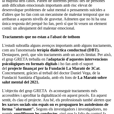
la majoria dels casos. Parlen de diferents perfils: des de persones
amb dificultats emocionals importants amb risc elevat de
desenvolupar problemes de salut mental o pensaments suïcides a
d'altres que ho fan com un mecanisme de malestar temporal que no
arribaran a aquests nivells de gravetat. Admeten que no hi ha una
única resposta del perquè ho fan, però sí que hi veuen un element
comú: un alleujament del malestar emocional.
Tractaments que no estan a l'abast de tothom
L'estudi subratlla alguns avenços importants amb alguns tractaments,
com ara l'anomenada
teràpia dialèctica conductual (DBT).
Destaquen, però, que són tractaments amb un accés limitat. Per això,
el grup GRETA treballa en l'
adaptació d'aquestes intervencions
psicològiques en formats digitals
i ho fan amb el suport
del
projecte finançat per la Fundació La Marató de 3Cat
.
Concretament, gràcies al treball del doctor Daniel Vega, de la
Fundació Sanitària d'Igualada, amb els fons de
La Marató sobre
salut mental del 2021.
L'objectiu del grup GRETA és aconseguir tractaments més
accessibles i aprofitar la digitalització en aquest procés. En aquest
sentit, és clau el projecte. Ara bé, els professionals també alerten que
les xarxes socials són espais on es propaguen les autolesions de
forma "alarmant".
Segons els investigadors i investigadores, no
només
amplifiquen les conductes
, sinó que la falta de control fa