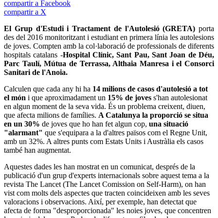
compartir a Facebook
compartir a X
El Grup d'Estudi i Tractament de l'Autolesió (GRETA)
porta
des del 2016 monitoritzant i estudiant en primera línia les autolesions
de joves. Compten amb la col·laboració de professionals de diferents
hospitals catalans -
Hospital Clínic,
Sant Pau, Sant Joan de Déu,
Parc Taulí, Mútua de Terrassa, Althaia Manresa i el Consorci
Sanitari de l'Anoia.
Calculen que cada any hi ha
14 milions de casos d'autolesió a tot
el món
i que aproximadament un
15% de joves
s'han autolesionat
en algun moment de la seva vida. És un problema creixent, diuen,
que afecta milions de famílies.
A Catalunya la proporció se situa
en un 30%
de joves que ho han fet algun cop,
una situació
"alarmant"
que s'equipara a la d'altres països com el Regne Unit,
amb un 32%. A altres punts com Estats Units i Austràlia els casos
també han augmentat.
Aquestes dades les han mostrat en un comunicat, després de la
publicació d'un grup d'experts internacionals sobre aquest tema a la
revista The Lancet (The Lancet Comission on Self-Harm), on han
vist com molts dels aspectes que tracten coincideixen amb les seves
valoracions i observacions. Així, per exemple, han detectat que
afecta de forma "desproporcionada" les noies joves, que concentren