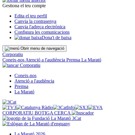
Gestiona el teu compte
Edita el teu perfil
Canvia la contrasenya
Canvia l'adreça electrònica
Configura les comunicacions
Dona't de baixa
Obrir menu de navegació
Corporatiu
Coneix-nos
Atenció a l'audiència
Premsa
La Marató
Corporatiu
Coneix-nos
Atenció a l'audiència
Premsa
La Marató
CORPORATIU
BOTIGA
CERCA
La Marató 2026