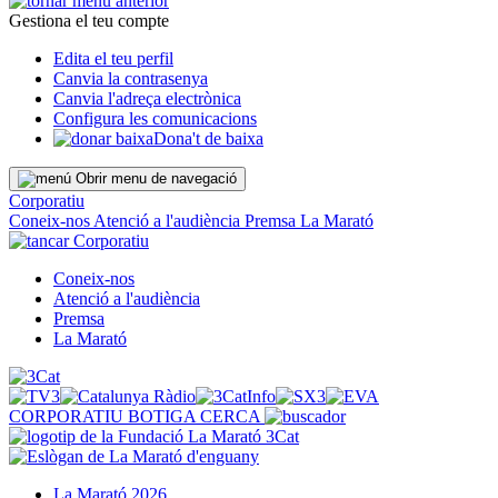
Gestiona el teu compte
Edita el teu perfil
Canvia la contrasenya
Canvia l'adreça electrònica
Configura les comunicacions
Dona't de baixa
Obrir menu de navegació
Corporatiu
Coneix-nos
Atenció a l'audiència
Premsa
La Marató
Corporatiu
Coneix-nos
Atenció a l'audiència
Premsa
La Marató
CORPORATIU
BOTIGA
CERCA
La Marató 2026