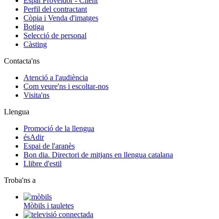
Espai Proveïdor - Client
Perfil del contractant
Còpia i Venda d'imatges
Botiga
Selecció de personal
Càsting
Contacta'ns
Atenció a l'audiència
Com veure'ns i escoltar-nos
Visita'ns
Llengua
Promoció de la llengua
ésAdir
Espai de l'aranès
Bon dia. Directori de mitjans en llengua catalana
Llibre d'estil
Troba'ns a
Mòbils i tauletes