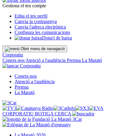
Gestiona el teu compte
Edita el teu perfil
Canvia la contrasenya
Canvia l'adreça electrònica
Configura les comunicacions
Dona't de baixa
Obrir menu de navegació
Corporatiu
Coneix-nos
Atenció a l'audiència
Premsa
La Marató
Corporatiu
Coneix-nos
Atenció a l'audiència
Premsa
La Marató
CORPORATIU
BOTIGA
CERCA
La Marató 2026