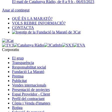
El matí de Catalunya Ràdio, de 8 a 9 h - 06/03/2023
Anar al contingut
QUÈ ÉS LA MARATÓ?
VOLS REBRE INFORMACIÓ?
CONTACTA
Corporatiu
El grup
Transparència
Responsabilitat social
Fundació La Marató
Premsa
Publicitat
Vendes internacionals
Presentació de projectes
Espai Proveïdor - Client
Perfil del contractant
Còpia i Venda d'imatges
Botiga