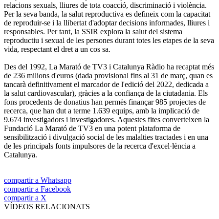
relacions sexuals, lliures de tota coacció, discriminació i violència.
Per la seva banda, la salut reproductiva es defineix com la capacitat
de reproduir-se i la llibertat d'adoptar decisions informades, lliures i
responsables. Per tant, la SSIR explora la salut del sistema
reproductiu i sexual de les persones durant totes les etapes de la seva
vida, respectant el dret a un cos sa.
Des del 1992, La Marató de TV3 i Catalunya Ràdio ha recaptat més
de 236 milions d'euros (dada provisional fins al 31 de març, quan es
tancarà definitivament el marcador de l'edició del 2022, dedicada a
la salut cardiovascular), gràcies a la confiança de la ciutadania. Els
fons procedents de donatius han permès finançar 985 projectes de
recerca, que han dut a terme 1.639 equips, amb la implicació de
9.674 investigadors i investigadores. Aquestes fites converteixen la
Fundació La Marató de TV3 en una potent plataforma de
sensibilització i divulgació social de les malalties tractades i en una
de les principals fonts impulsores de la recerca d'excel·lència a
Catalunya.
compartir a Whatsapp
compartir a Facebook
compartir a X
VÍDEOS RELACIONATS