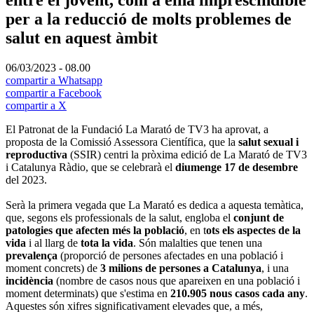
per a la reducció de molts problemes de
salut en aquest àmbit
06/03/2023 - 08.00
compartir a Whatsapp
compartir a Facebook
compartir a X
El Patronat de la Fundació La Marató de TV3 ha aprovat, a
proposta de la Comissió Assessora Científica, que la
salut sexual i
reproductiva
(SSIR) centri la pròxima edició de La Marató de TV3
i Catalunya Ràdio, que se celebrarà el
diumenge 17 de desembre
del 2023.
Serà la primera vegada que La Marató es dedica a aquesta temàtica,
que, segons els professionals de la salut, engloba el
conjunt de
patologies que afecten més la població
, en t
ots els aspectes de la
vida
i al llarg de
tota la vida
. Són malalties que tenen una
prevalença
(proporció de persones afectades en una població i
moment concrets) de
3 milions de persones a Catalunya
, i una
incidència
(nombre de casos nous que apareixen en una població i
moment determinats) que s'estima en
210.905 nous casos cada any
.
Aquestes són xifres significativament elevades que, a més,