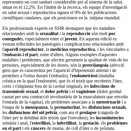
representen un cost sanitari considerable per al sistema de la salut,
situat en el 12,2%. En l'àmbit de la recerca, els equips d'investigació
en salut sexual i reproductiva signen el 9% de les publicacions
científiques catalanes, que els posicionen en la mitjana mundial.
Els professionals experts en SSIR destaquen que les malalties
relacionades amb la
sexualitat
i la
reproducció
són molt
poc
conegude
s, especialment entre el
jovent
. En aquesta edició es
veuran reflectides les patologies i complicacions relacionades amb
l'
aparell reproductor
, la
medicina reproductiva
, i les vinculades a
l'
embaràs i el part
, entre d'altres. Alguns exemples d'aquestes
malalties i problemes, que afecten greument la qualitat de vida de les
persones, especialment de les dones, són la
preeclàmpsia
(afecció
greu que es caracteritza per l'aparició d'hipertensió arterial i de
proteïnes a l'orina durant l'embaràs), l'
endometriosi
(malaltia
crònica en la qual l'endometri, que és el teixit que recobreix l'úter,
creix i s'implanta fora de la cavitat original), les
infeccions de
transmissió sexual
, el
dolor pelvià
i el
vaginisme
(dolor genital
causat per una contracció involuntària de la musculatura que envolta
l'entrada de la vagina), els problemes associats a la
menstruació
i a
l'etapa de la
menopausa
, la
prematuritat
, les
disfuncions sexuals
,
les
disfuncions del sòl pelvià
, com ara el
prolapse
(caiguda de
l'úter per la debilitat dels teixits que l'envolten), les
incontinències
urinària i anal, l'
esterilitat,
la
infertilitat
, la
gestació
, els
problemes
en el part
i els
càncers
de mama, de coll d'úter o de pròstata.