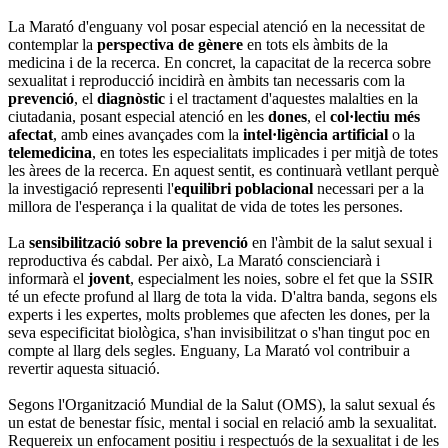
La Marató d'enguany vol posar especial atenció en la necessitat de
contemplar la
perspectiva de gènere
en tots els àmbits de la
medicina i de la recerca. En concret, la capacitat de la recerca sobre
sexualitat i reproducció incidirà en àmbits tan necessaris com la
prevenció
, el
diagnòstic
i el tractament d'aquestes malalties en la
ciutadania, posant especial atenció en les
dones
, el
col·lectiu més
afectat
, amb eines avançades com la
intel·ligència artificial
o la
telemedicina
, en totes les especialitats implicades i per mitjà de totes
les àrees de la recerca. En aquest sentit, es continuarà vetllant perquè
la investigació representi l'
equilibri poblacional
necessari per a la
millora de l'esperança i la qualitat de vida de totes les persones.
La
sensibilització sobre la prevenció
en l'àmbit de la salut sexual i
reproductiva és cabdal. Per això, La Marató conscienciarà i
informarà el
jovent
, especialment les noies, sobre el fet que la SSIR
té un efecte profund al llarg de tota la vida. D'altra banda, segons els
experts i les expertes, molts problemes que afecten les dones, per la
seva especificitat biològica, s'han invisibilitzat o s'han tingut poc en
compte al llarg dels segles. Enguany, La Marató vol contribuir a
revertir aquesta situació.
Segons l'Organització Mundial de la Salut (OMS), la salut sexual és
un estat de benestar físic, mental i social en relació amb la sexualitat.
Requereix un enfocament positiu i respectuós de la sexualitat i de les