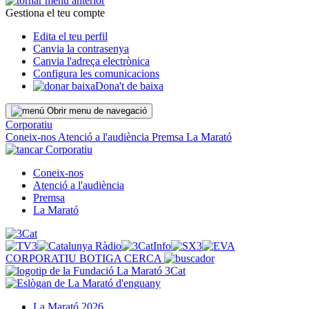
Gestiona el teu compte
Edita el teu perfil
Canvia la contrasenya
Canvia l'adreça electrònica
Configura les comunicacions
Dona't de baixa
Obrir menu de navegació
Corporatiu
Coneix-nos
Atenció a l'audiència
Premsa
La Marató
Corporatiu
Coneix-nos
Atenció a l'audiència
Premsa
La Marató
CORPORATIU
BOTIGA
CERCA
La Marató 2026