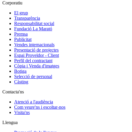
Corporatiu
El grup
Transparència
Responsabilitat social
Fundació La Marató
Premsa
Publicitat
Vendes internacionals
Presentació de projectes
Espai Proveïdor - Client
Perfil del contractant
Còpia i Venda d'imatges
Botiga
Selecció de personal
Càsting
Contacta'ns
Atenció a l'audiència
Com veure'ns i escoltar-nos
Visita'ns
Llengua