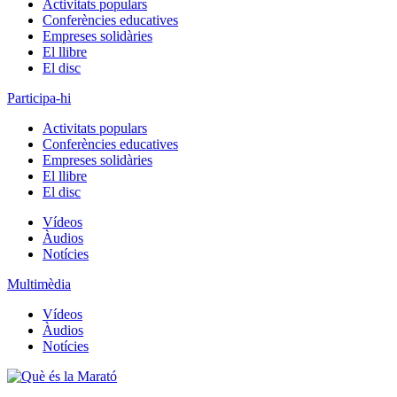
Activitats populars
Conferències educatives
Empreses solidàries
El llibre
El disc
Participa-hi
Activitats populars
Conferències educatives
Empreses solidàries
El llibre
El disc
Vídeos
Àudios
Notícies
Multimèdia
Vídeos
Àudios
Notícies