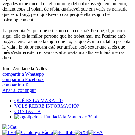
vegades m'he quedat en el pàrquing del cotxe assegut en l'interior,
donant cops al volant de ràbia, qualsevol que em veiés es pensaria
que estic boig, però qualsevol cosa perquè ella estigui bé
psicològicament.
La pregunta és, per què estic amb ella encara? Perquè, sigui com
sigui, ella és la millor persona que he trobat mai, me l'estimo amb
bogeria encara que ella digui que no, sé que és una malaltia per tota
la vida i lo pitjor encara està per arribar, però segur que si els que
més s'estima estem el seu costat aquesta malaltia se li farà menys
dura.
Jordi Avellaneda Aviles
compartir a Whatsapp
compartir a Facebook
compartir a X
Anar al contingut
QUÈ ÉS LA MARATÓ?
VOLS REBRE INFORMACIÓ?
CONTACTA