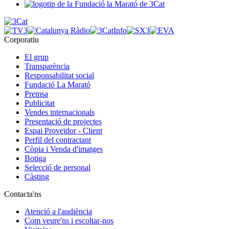
Corporatiu
El grup
Transparència
Responsabilitat social
Fundació La Marató
Premsa
Publicitat
Vendes internacionals
Presentació de projectes
Espai Proveïdor - Client
Perfil del contractant
Còpia i Venda d'imatges
Botiga
Selecció de personal
Càsting
Contacta'ns
Atenció a l'audiència
Com veure'ns i escoltar-nos