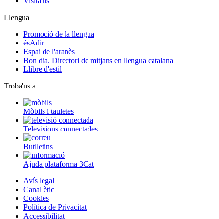
Visita'ns
Llengua
Promoció de la llengua
ésAdir
Espai de l'aranès
Bon dia. Directori de mitjans en llengua catalana
Llibre d'estil
Troba'ns a
Mòbils i tauletes
Televisions connectades
Butlletins
Ajuda plataforma 3Cat
Avís legal
Canal ètic
Cookies
Política de Privacitat
Accessibilitat