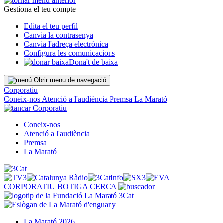
Gestiona el teu compte
Edita el teu perfil
Canvia la contrasenya
Canvia l'adreça electrònica
Configura les comunicacions
Dona't de baixa
Obrir menu de navegació
Corporatiu
Coneix-nos
Atenció a l'audiència
Premsa
La Marató
Corporatiu
Coneix-nos
Atenció a l'audiència
Premsa
La Marató
CORPORATIU
BOTIGA
CERCA
La Marató 2026