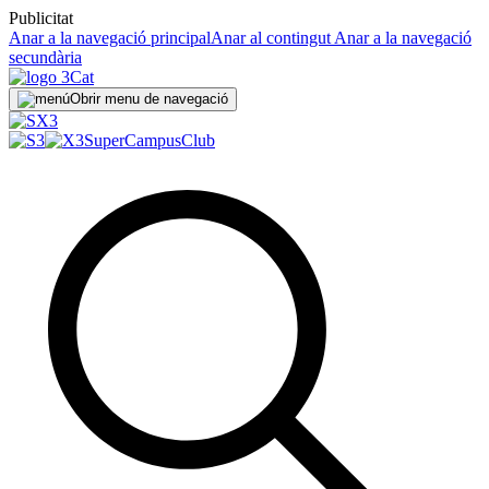
Publicitat
Anar a la navegació principal
Anar al contingut
Anar a la navegació
secundària
Obrir menu de navegació
SuperCampus
Club