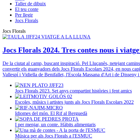
Taller de dibuix
El teu conte
Per llegir
Jocs Florals
Jocs Florals
Jocs Florals 2024. Tres contes nous i viatge
De la ciutat al camp, buscant inspiració. Pel Lluçanès, netejant camins
convertir els guanyadors dels Jocs Florals Escolars 2024, en nous c
Vallespí i Vidiella de Benifallet, l'Escola Massana d'Art i de Disseny
Jocs Florals 2023. Set anys compartint històries i fent amics
Escoles, músics i artistes junts als Jocs Florals Escolars 2022
Idiomes del món. El Rif al Berguedà
I per menjar, un conte. Hàbits alimentaris
Música per als Jocs Florals a l'ESMUC