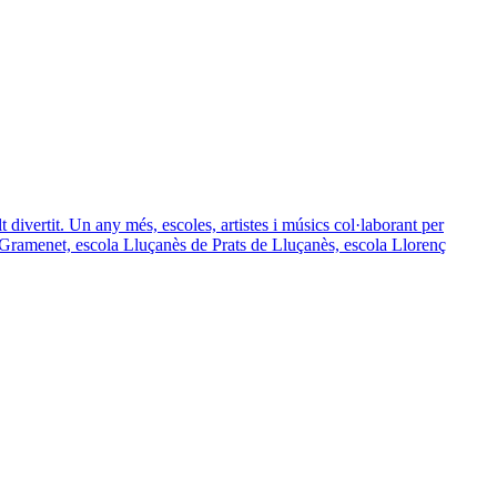
 divertit. Un any més, escoles, artistes i músics col·laborant per
Gramenet, escola Lluçanès de Prats de Lluçanès, escola Llorenç