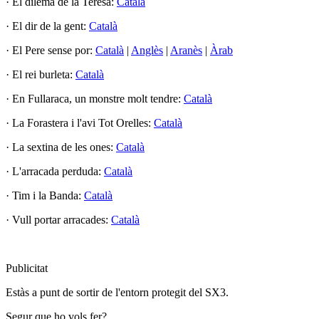
· El dilema de la Teresa:
Català
· El dir de la gent:
Català
· El Pere sense por:
Català
|
Anglès
|
Aranès
|
Àrab
· El rei burleta:
Català
· En Fullaraca, un monstre molt tendre:
Català
· La Forastera i l'avi Tot Orelles:
Català
· La sextina de les ones:
Català
· L'arracada perduda:
Català
· Tim i la Banda:
Català
· Vull portar arracades:
Català
Publicitat
Estàs a punt de sortir de l'entorn protegit del SX3.
Segur que ho vols fer?