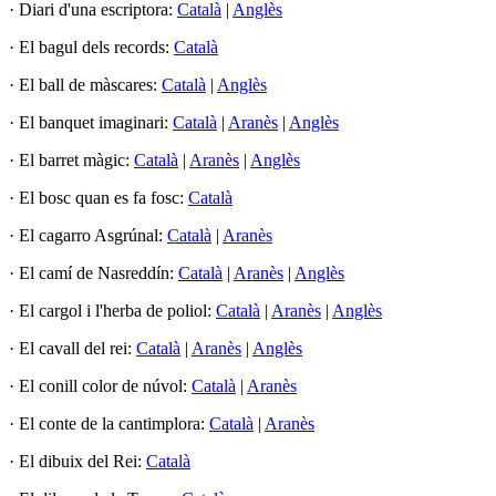
· Diari d'una escriptora:
Català
|
Anglès
· El bagul dels records:
Català
· El ball de màscares:
Català
|
Anglès
· El banquet imaginari:
Català
|
Aranès
|
Anglès
· El barret màgic:
Català
|
Aranès
|
Anglès
· El bosc quan es fa fosc:
Català
· El cagarro Asgrúnal:
Català
|
Aranès
· El camí de Nasreddín:
Català
|
Aranès
|
Anglès
· El cargol i l'herba de poliol:
Català
|
Aranès
|
Anglès
· El cavall del rei:
Català
|
Aranès
|
Anglès
· El conill color de núvol:
Català
|
Aranès
· El conte de la cantimplora:
Català
|
Aranès
· El dibuix del Rei:
Català