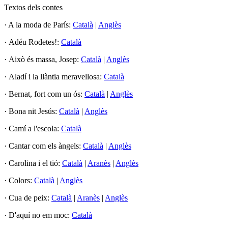
Textos dels contes
· A la moda de París:
Català
|
Anglès
· Adéu Rodetes!:
Català
· Això és massa, Josep:
Català
|
Anglès
· Aladí i la llàntia meravellosa:
Català
· Bernat, fort com un ós:
Català
|
Anglès
· Bona nit Jesús:
Català
|
Anglès
· Camí a l'escola:
Català
· Cantar com els àngels:
Català
|
Anglès
· Carolina i el tió:
Català
|
Aranès
|
Anglès
· Colors:
Català
|
Anglès
· Cua de peix:
Català
|
Aranès
|
Anglès
· D'aquí no em moc:
Català