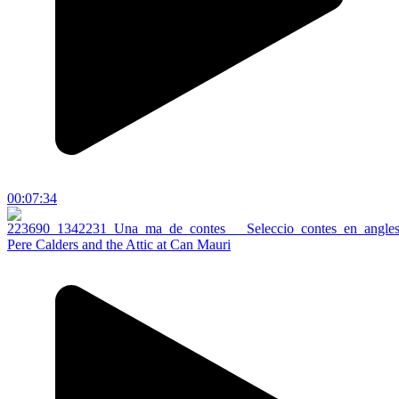
00:07:34
Pere Calders and the Attic at Can Mauri