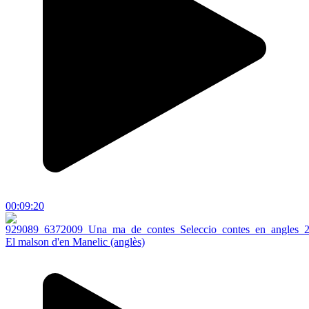
00:09:20
El malson d'en Manelic (anglès)