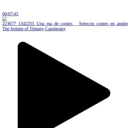
00:07:45
The fortune of Tristany Capsigrany