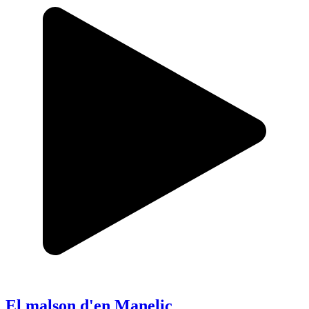
El malson d'en Manelic