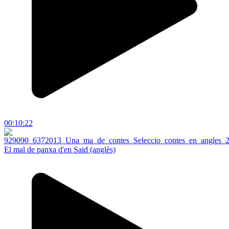
00:10:22
El mal de panxa d'en Said (anglès)