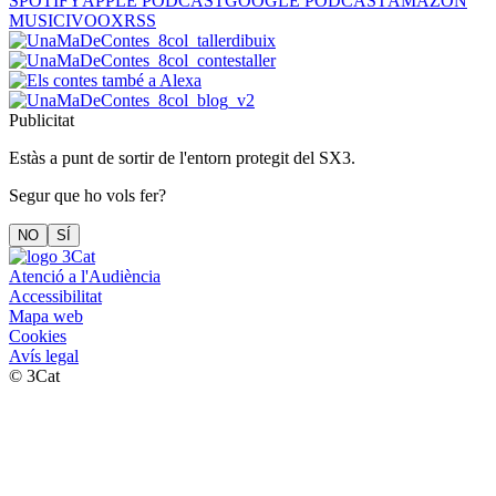
SPOTIFY
APPLE PODCAST
GOOGLE PODCAST
AMAZON
MUSIC
IVOOX
RSS
Publicitat
Estàs a punt de sortir de l'entorn protegit del SX3.
Segur que ho vols fer?
NO
SÍ
Atenció a l'Audiència
Accessibilitat
Mapa web
Cookies
Avís legal
© 3Cat