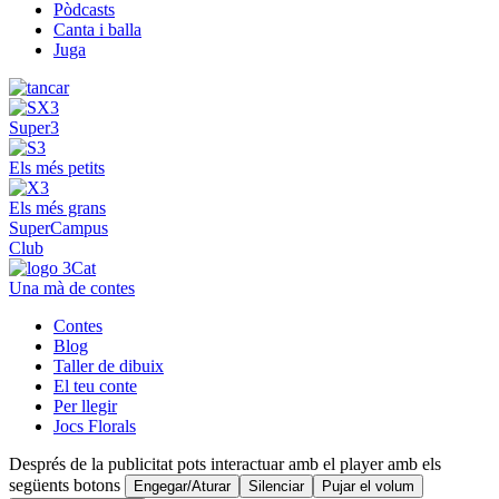
Pòdcasts
Canta i balla
Juga
Super3
Els més petits
Els més grans
SuperCampus
Club
Una mà de contes
Contes
Blog
Taller de dibuix
El teu conte
Per llegir
Jocs Florals
Després de la publicitat pots interactuar amb el player amb els
següents botons
Engegar/Aturar
Silenciar
Pujar el volum