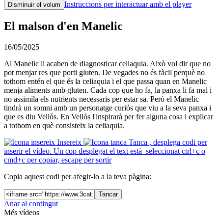
Instruccions per interactuar amb el player
Disminuir el volum
El malson d'en Manelic
16/05/2025
Al Manelic li acaben de diagnosticar celiaquia. Això vol dir que no
pot menjar res que porti gluten. De vegades no és fàcil perquè no
tothom entén el que és la celiaquia i el que passa quan en Manelic
menja aliments amb gluten. Cada cop que ho fa, la panxa li fa mal i
no assimila els nutrients necessaris per estar sa. Però el Manelic
tindrà un somni amb un personatge curiós que viu a la seva panxa i
que es diu Vellós. En Vellós l'inspirarà per fer alguna cosa i explicar
a tothom en què consisteix la celiaquia.
Insereix
Tanca
, desplega codi per
inserir el vídeo. Un cop desplegat el text està seleccionat ctrl+c o
cmd+c per copiar, escape per sortir
Copia aquest codi per afegir-lo a la teva pàgina:
Tancar
Anar al contingut
Més vídeos