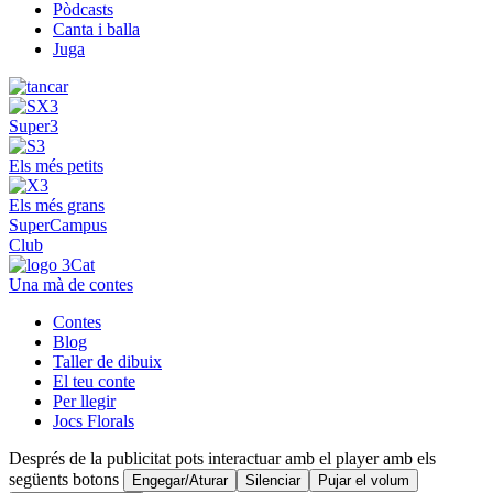
Pòdcasts
Canta i balla
Juga
Super3
Els més petits
Els més grans
SuperCampus
Club
Una mà de contes
Contes
Blog
Taller de dibuix
El teu conte
Per llegir
Jocs Florals
Després de la publicitat pots interactuar amb el player amb els
següents botons
Engegar/Aturar
Silenciar
Pujar el volum