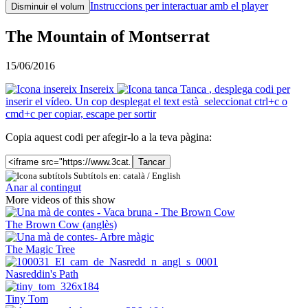
Instruccions per interactuar amb el player
Disminuir el volum
The Mountain of Montserrat
15/06/2016
Insereix
Tanca
, desplega codi per
inserir el vídeo. Un cop desplegat el text està seleccionat ctrl+c o
cmd+c per copiar, escape per sortir
Copia aquest codi per afegir-lo a la teva pàgina:
Tancar
Subtítols en: català /
English
Anar al contingut
More videos of this show
The Brown Cow (anglès)
The Magic Tree
Nasreddin's Path
Tiny Tom