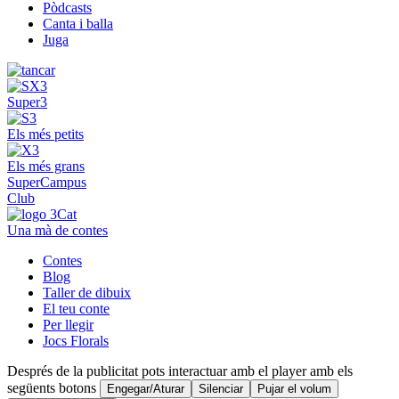
Pòdcasts
Canta i balla
Juga
Super3
Els més petits
Els més grans
SuperCampus
Club
Una mà de contes
Contes
Blog
Taller de dibuix
El teu conte
Per llegir
Jocs Florals
Després de la publicitat pots interactuar amb el player amb els
següents botons
Engegar/Aturar
Silenciar
Pujar el volum