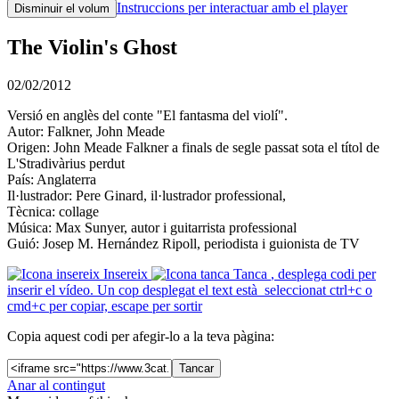
Instruccions per interactuar amb el player
Disminuir el volum
The Violin's Ghost
02/02/2012
Versió en anglès del conte "El fantasma del violí".
Autor: Falkner, John Meade
Origen: John Meade Falkner a finals de segle passat sota el títol de
L'Stradivàrius perdut
País: Anglaterra
Il·lustrador: Pere Ginard, il·lustrador professional,
Tècnica: collage
Música: Max Sunyer, autor i guitarrista professional
Guió: Josep M. Hernández Ripoll, periodista i guionista de TV
Insereix
Tanca
, desplega codi per
inserir el vídeo. Un cop desplegat el text està seleccionat ctrl+c o
cmd+c per copiar, escape per sortir
Copia aquest codi per afegir-lo a la teva pàgina:
Tancar
Anar al contingut