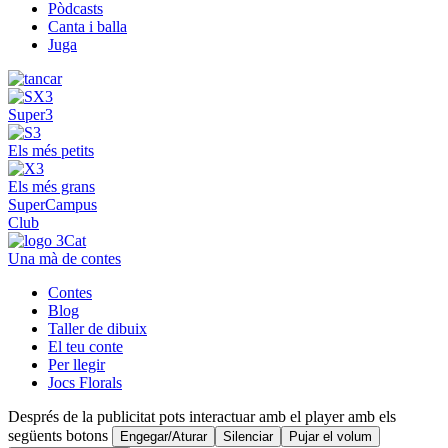
Pòdcasts
Canta i balla
Juga
Super3
Els més petits
Els més grans
SuperCampus
Club
Una mà de contes
Contes
Blog
Taller de dibuix
El teu conte
Per llegir
Jocs Florals
Després de la publicitat pots interactuar amb el player amb els
següents botons
Engegar/Aturar
Silenciar
Pujar el volum