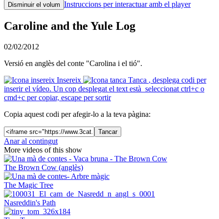
Instruccions per interactuar amb el player
Disminuir el volum
Caroline and the Yule Log
02/02/2012
Versió en anglès del conte "Carolina i el tió".
Insereix
Tanca
, desplega codi per
inserir el vídeo. Un cop desplegat el text està seleccionat ctrl+c o
cmd+c per copiar, escape per sortir
Copia aquest codi per afegir-lo a la teva pàgina:
Tancar
Anar al contingut
More videos of this show
The Brown Cow (anglès)
The Magic Tree
Nasreddin's Path