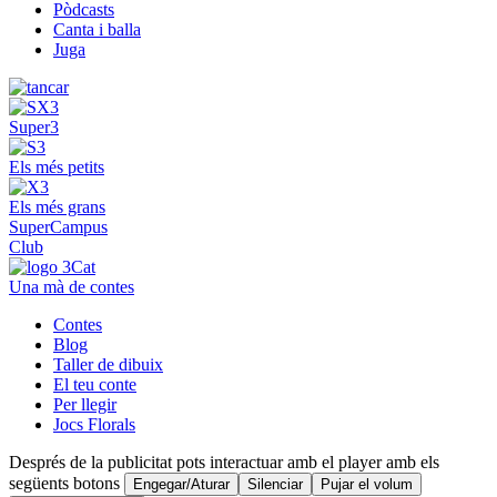
Pòdcasts
Canta i balla
Juga
Super3
Els més petits
Els més grans
SuperCampus
Club
Una mà de contes
Contes
Blog
Taller de dibuix
El teu conte
Per llegir
Jocs Florals
Després de la publicitat pots interactuar amb el player amb els
següents botons
Engegar/Aturar
Silenciar
Pujar el volum