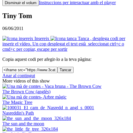
Instruccions per interactuar amb el player
Disminuir el volum
Tiny Tom
06/06/2011
Insereix
Tanca
, desplega codi per
inserir el vídeo. Un cop desplegat el text està seleccionat ctrl+c o
cmd+c per copiar, escape per sortir
Copia aquest codi per afegir-lo a la teva pàgina:
Tancar
Anar al contingut
More videos of this show
The Brown Cow (anglès)
The Magic Tree
Nasreddin's Path
The sun and the moon