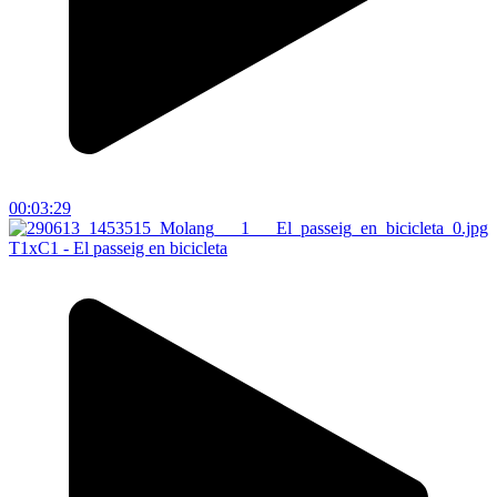
00:03:29
T1xC1 - El passeig en bicicleta