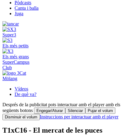
Pòdcasts
Canta i balla
Juga
Super3
Els més petits
Els més grans
SuperCampus
Club
Mölang
Vídeos
De què va?
Després de la publicitat pots interactuar amb el player amb els
següents botons
Engegar/Aturar
Silenciar
Pujar el volum
Instruccions per interactuar amb el player
Disminuir el volum
T1xC16 - El mercat de les puces