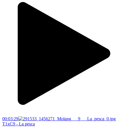
00:03:29
T1xC9 - La pesca