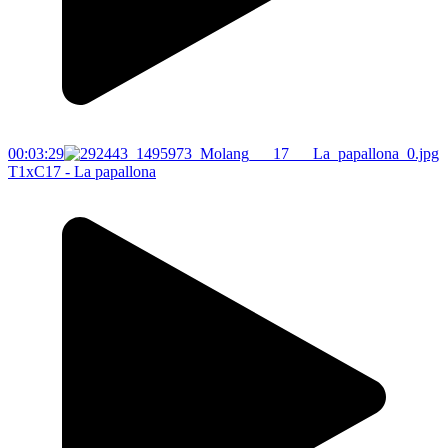
00:03:29
T1xC17 - La papallona