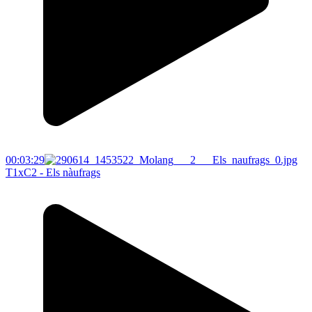
00:03:29
T1xC2 - Els nàufrags