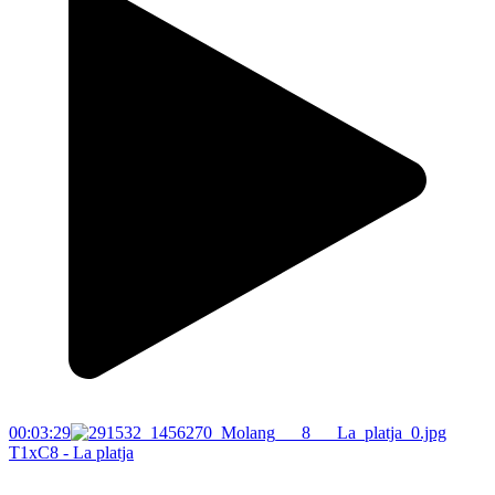
00:03:29
T1xC8 - La platja