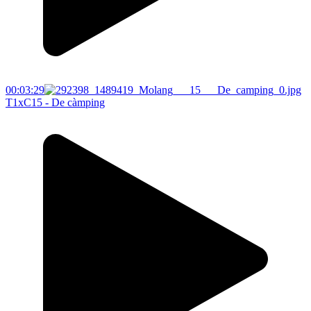
00:03:29
T1xC15 - De càmping