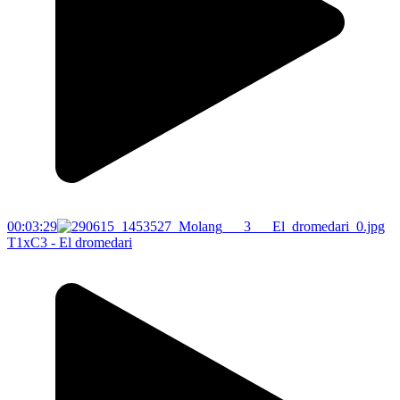
00:03:29
T1xC3 - El dromedari