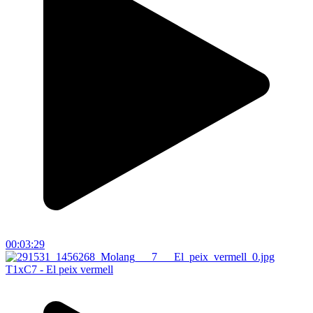
00:03:29
T1xC7 - El peix vermell