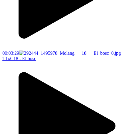
00:03:29
T1xC18 - El bosc