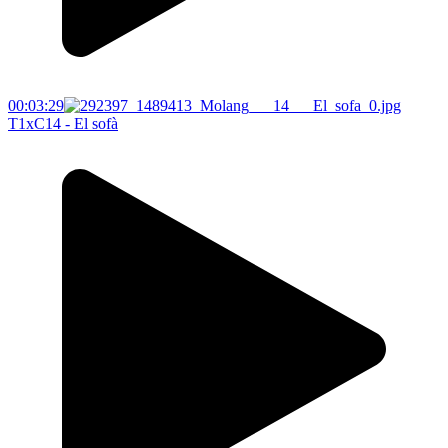
00:03:29
T1xC14 - El sofà