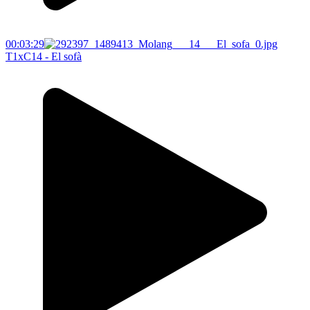
00:03:29
T1xC14 - El sofà