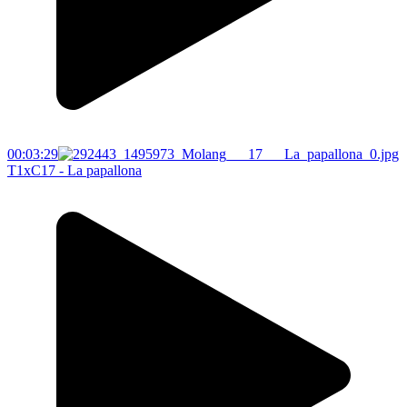
00:03:29
T1xC17 - La papallona