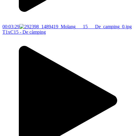
00:03:29
T1xC15 - De càmping