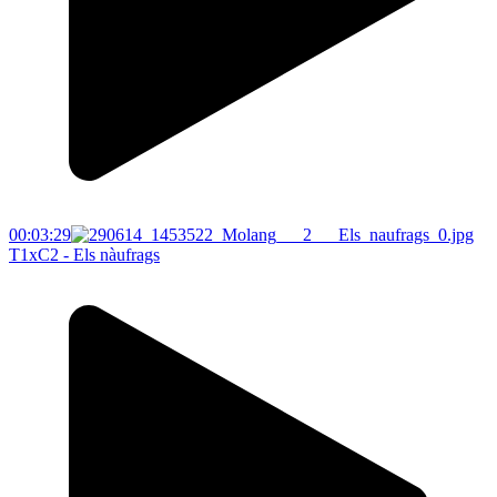
00:03:29
T1xC2 - Els nàufrags