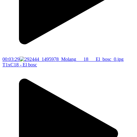
00:03:29
T1xC18 - El bosc