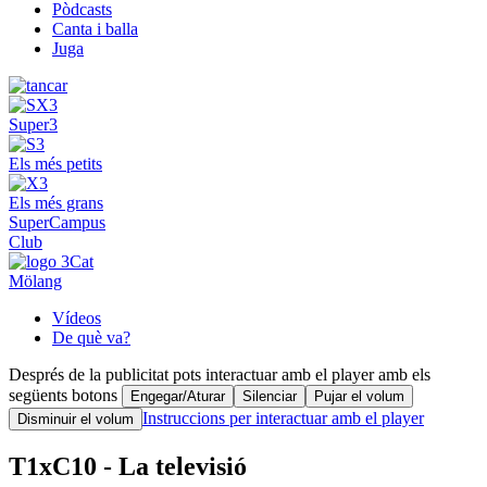
Pòdcasts
Canta i balla
Juga
Super3
Els més petits
Els més grans
SuperCampus
Club
Mölang
Vídeos
De què va?
Després de la publicitat pots interactuar amb el player amb els
següents botons
Engegar/Aturar
Silenciar
Pujar el volum
Instruccions per interactuar amb el player
Disminuir el volum
T1xC10 - La televisió