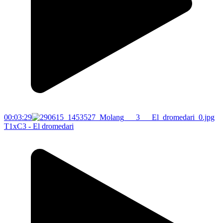
00:03:29
T1xC3 - El dromedari