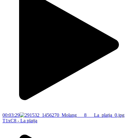
00:03:29
T1xC8 - La platja