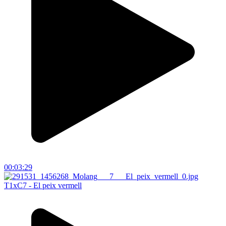
00:03:29
T1xC7 - El peix vermell