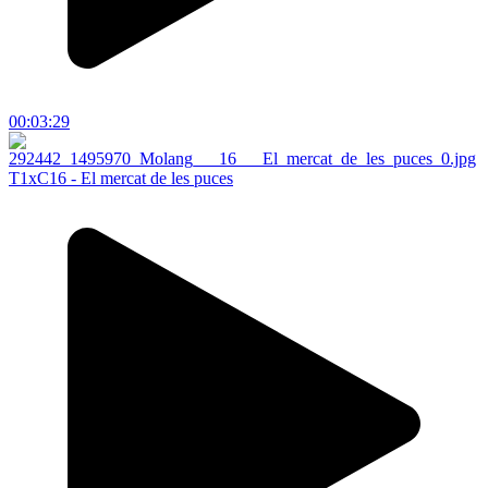
00:03:29
T1xC16 - El mercat de les puces