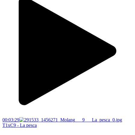
00:03:29
T1xC9 - La pesca