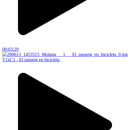
00:03:29
T1xC1 - El passeig en bicicleta