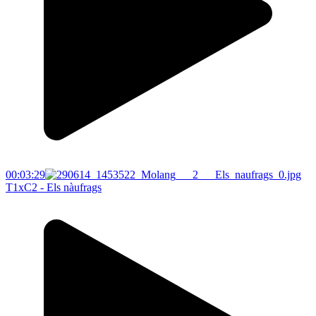
00:03:29
T1xC2 - Els nàufrags