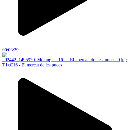
00:03:29
T1xC16 - El mercat de les puces