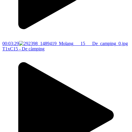
00:03:29
T1xC15 - De càmping