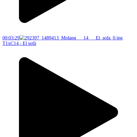
00:03:29
T1xC14 - El sofà