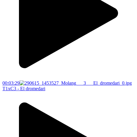
00:03:29
T1xC3 - El dromedari