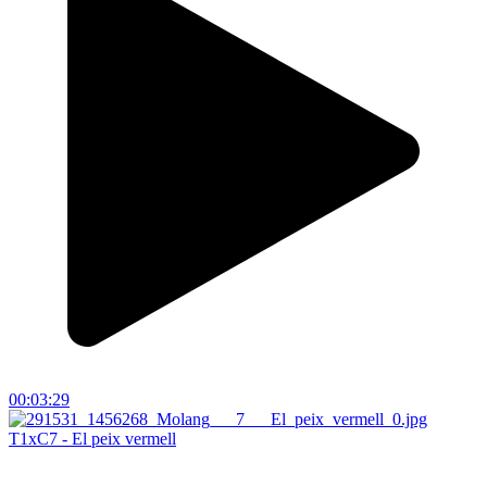
00:03:29
T1xC7 - El peix vermell