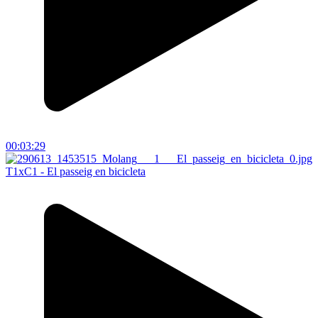
00:03:29
T1xC1 - El passeig en bicicleta