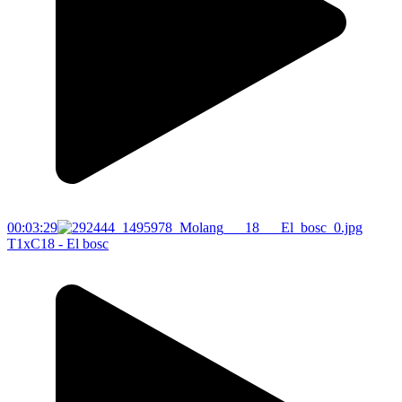
00:03:29
T1xC18 - El bosc