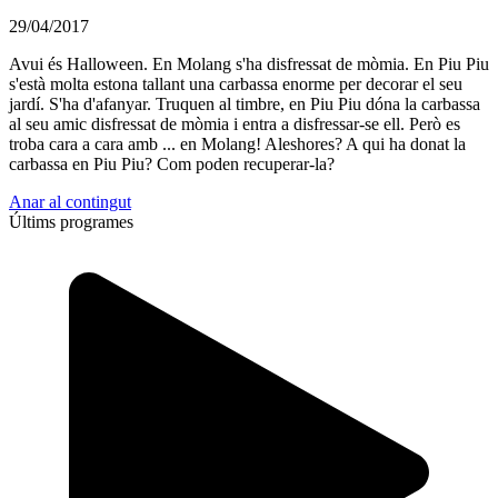
29/04/2017
Avui és Halloween. En Molang s'ha disfressat de mòmia. En Piu Piu
s'està molta estona tallant una carbassa enorme per decorar el seu
jardí. S'ha d'afanyar. Truquen al timbre, en Piu Piu dóna la carbassa
al seu amic disfressat de mòmia i entra a disfressar-se ell. Però es
troba cara a cara amb ... en Molang! Aleshores? A qui ha donat la
carbassa en Piu Piu? Com poden recuperar-la?
Anar al contingut
Últims programes