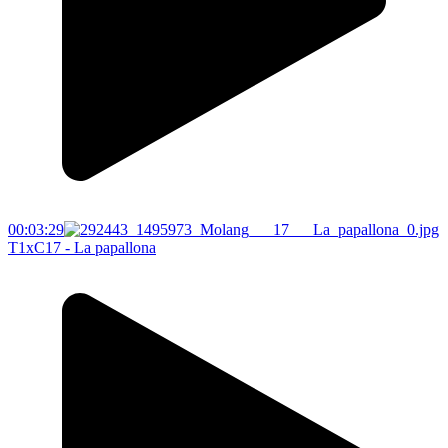
00:03:29
T1xC17 - La papallona