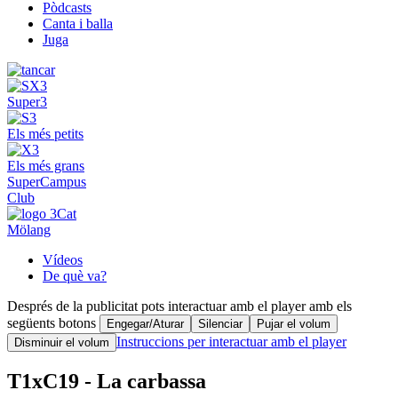
Pòdcasts
Canta i balla
Juga
Super3
Els més petits
Els més grans
SuperCampus
Club
Mölang
Vídeos
De què va?
Després de la publicitat pots interactuar amb el player amb els
següents botons
Engegar/Aturar
Silenciar
Pujar el volum
Instruccions per interactuar amb el player
Disminuir el volum
T1xC19 - La carbassa