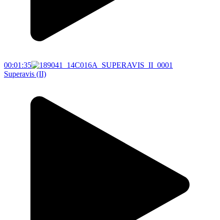
00:01:35
Superavis (II)