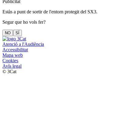
Publicitat
Estàs a punt de sortir de l'entorn protegit del SX3.
Segur que ho vols fer?
NO
SÍ
Atenció a l'Audiència
Accessibilitat
Mapa web
Cookies
Avís legal
© 3Cat