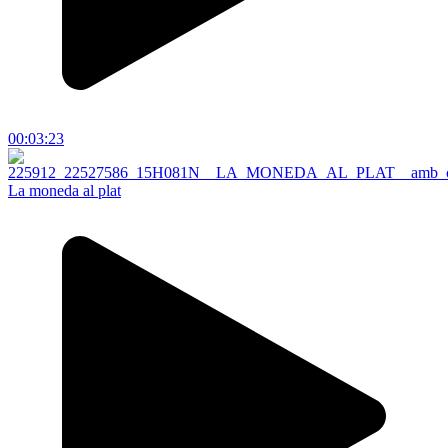
00:03:23
La moneda al plat