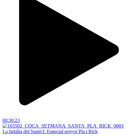
00:30:23
La família del Super3: Especial senyor Pla i Rick