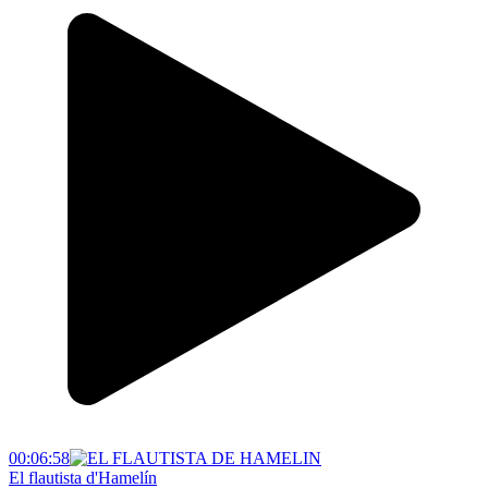
00:06:58
El flautista d'Hamelín