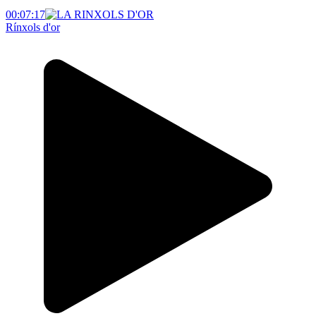
00:07:17
Rínxols d'or