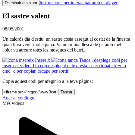
Instruccions per interactuar amb el player
Disminuir el volum
El sastre valent
08/05/2001
Un calorós dia d'estiu, un sastre cosia assegut al costat de la finestra
quan li va venir molta gana. Va untar una llesca de pa amb mel i
l'olor va atreure totes les mosques del barri...
Insereix
Tanca
, desplega codi per
inserir el vídeo. Un cop desplegat el text està seleccionat ctrl+c o
cmd+c per copiar, escape per sortir
Copia aquest codi per afegir-lo a la teva pàgina:
Tancar
Anar al contingut
Més vídeos