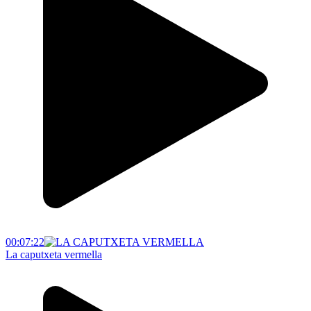
00:07:22
La caputxeta vermella