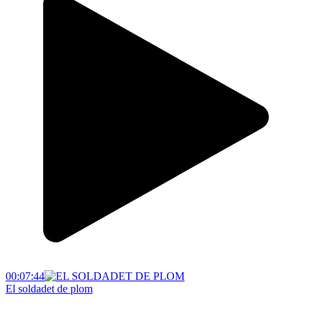
00:07:44
El soldadet de plom