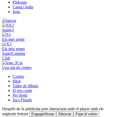
Pòdcasts
Canta i balla
Juga
Super3
Els més petits
Els més grans
SuperCampus
Club
Una mà de contes
Contes
Blog
Taller de dibuix
El teu conte
Per llegir
Jocs Florals
Després de la publicitat pots interactuar amb el player amb els
següents botons
Engegar/Aturar
Silenciar
Pujar el volum