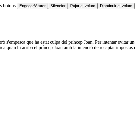
ts botons
Engegar/Aturar
Silenciar
Pujar el volum
Disminuir el volum
erò s'empesca que ha estat culpa del príncep Joan. Per intentar evitar u
ca quan hi arriba el príncep Joan amb la intenció de recaptar impostos de