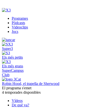
Programes
Pòdcasts
Videoclips
Jocs
Super3
Els més petits
Els més grans
SuperCampus
Club
Robin Hood, el trapella de Sherwood
El programa s'emet
4 temporades disponibles
Vídeos
De què va?